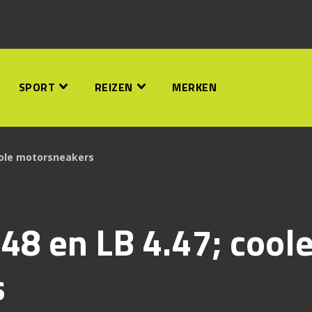
SPORT
REIZEN
MERKEN
coole motorsneakers
.48 en LB 4.47; cool
s