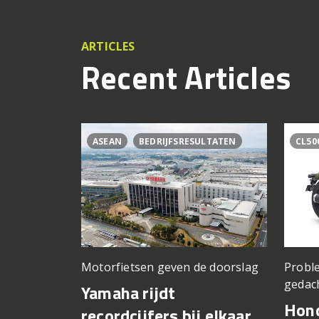
ARTICLES
Recent Articles
ASEAN
BEDRIJFSRESULTATEN
CL50
Motorfietsen geven de doorslag
Proble
gedac
Yamaha rijdt
Hond
recordcijfers bij elkaar