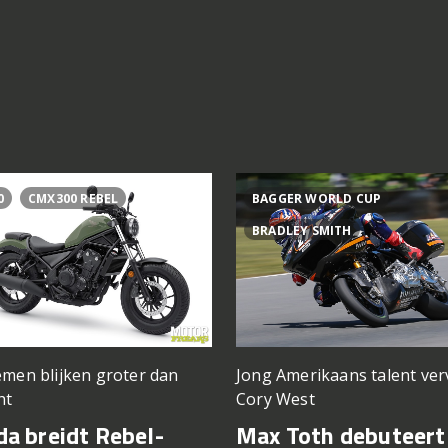
0
CMX300 REBEL
BAGGER WORLD CUP
BRADLEY SMITH
men blijken groter dan
Jong Amerikaans talent ve
ht
Cory West
a breidt Rebel-
Max Toth debuteert 