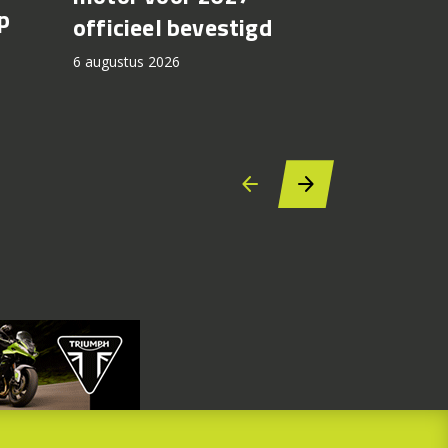
p
8TT krij
officieel bevestigd
kleuren
6 augustus 2026
2027
6 augustus 2