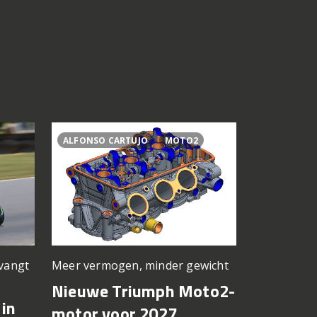
ALFONSO CARTUJO
MOTO2
2027
77
Meer vermogen, minder gewicht
rvangt
Nieuwe kle
basis
Nieuwe Triumph Moto2-
in
Suzuki 
motor voor 2027