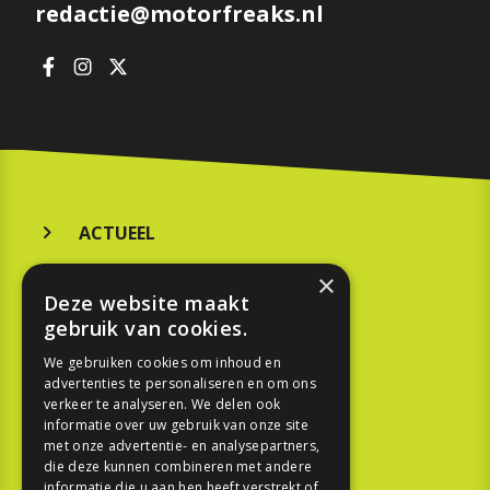
redactie@motorfreaks.nl
ACTUEEL
MERKEN
×
Deze website maakt
KOOPGIDS
gebruik van cookies.
TESTEN
We gebruiken cookies om inhoud en
advertenties te personaliseren en om ons
verkeer te analyseren. We delen ook
SPORT
informatie over uw gebruik van onze site
met onze advertentie- en analysepartners,
REPORTAGE
die deze kunnen combineren met andere
informatie die u aan hen heeft verstrekt of