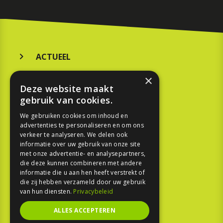
ACTUEEL
MERKEN
×
Deze website maakt
KOOPGIDS
gebruik van cookies.
TESTEN
We gebruiken cookies om inhoud en
advertenties te personaliseren en om ons
verkeer te analyseren. We delen ook
SPORT
informatie over uw gebruik van onze site
met onze advertentie- en analysepartners,
die deze kunnen combineren met andere
REPORTAGE
informatie die u aan hen heeft verstrekt of
die zij hebben verzameld door uw gebruik
TOUREN
van hun diensten.
Privacybeleid
NIEUWSBRIEF
ALLES ACCEPTEREN