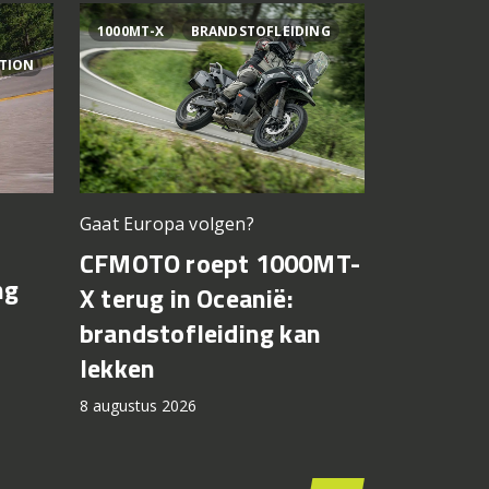
1000MT-X
BRANDSTOFLEIDING
AI OGURA
ITION
Gaat Europa volgen?
Bagnaia op
CFMOTO roept 1000MT-
MotoGP 
ng
X terug in Oceanië:
Bezzecch
brandstofleiding kan
rondere
lekken
7 augustus 2
8 augustus 2026