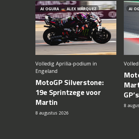
AI OGURA
ALEX MÁRQUEZ
AI O
Volledig Aprilia-podium in
Volled
Engeland
Moto
MotoGP Silverstone:
Mart
19e Sprintzege voor
GP’s
Martin
8 augu
8 augustus 2026