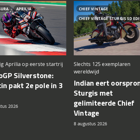
GURA
APRILIA
CHIEF VINTAGE
CHIEF VINTAGE STURGIS SD ED
ig Aprilia op eerste startrij
Slechts 125 exemplaren
wereldwijd
GP Silverstone:
Indian eert oorspro
in pakt 2e pole in 3
Sturgis met
gelimiteerde Chief
stus 2026
Vintage
8 augustus 2026