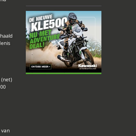
ehaald
denis
 (net)
100
 van