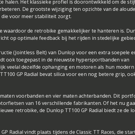
 halen. Het klassieke profiel is doorontwikkeld om de stij
rbeteren. De grootste wijziging ten opzichte van de aloud
die voor meer stabiliteit zorgt.
 waardoor de retrobike gemakkelijker te hanteren is. Du
cht op optimale feedback bij het rijden in stedelijke gebie
ctie (Jointless Belt) van Dunlop voor een extra soepele e
ordt ook toegepast in de nieuwste hypersportbanden van
jk veelal dezelfde ophanging en motoren als hun modern
TT100 GP Radial bevat silica voor een nog betere grip, oo
aten voorbanden en vier maten achterbanden. Dit portfol
torfietsen van 16 verschillende fabrikanten. Of het nu ga
nieuwe retrobike, de Dunlop TT100 GP Radial biedt ze de l
 Radial vindt plaats tijdens de Classic TT Races, die star