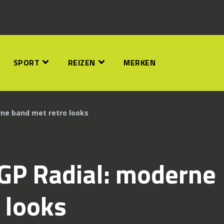
SPORT
REIZEN
MERKEN
rne band met retro looks
GP Radial: moderne
 looks