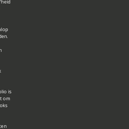
fheid
e
nlop
den.
n
k
io is
at om
ooks
ten