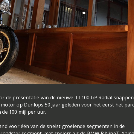
oor de presentatie van de nieuwe TT100 GP Radial snappe
en motor op Dunlops 50 jaar geleden voor het eerst het par
de 100 mijl per uur.
and voor één van de snelst groeiende segmenten in de
t roadster segment, met spelers als de BMW R NineT, Yam