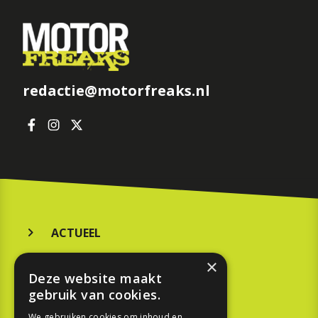
redactie@motorfreaks.nl
ACTUEEL
MERKEN
×
Deze website maakt
KOOPGIDS
gebruik van cookies.
We gebruiken cookies om inhoud en