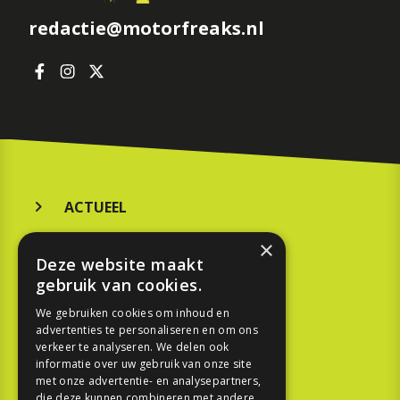
redactie@motorfreaks.nl
ACTUEEL
MERKEN
×
Deze website maakt
KOOPGIDS
gebruik van cookies.
TESTEN
We gebruiken cookies om inhoud en
advertenties te personaliseren en om ons
verkeer te analyseren. We delen ook
SPORT
informatie over uw gebruik van onze site
met onze advertentie- en analysepartners,
die deze kunnen combineren met andere