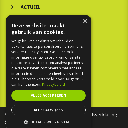
ACTUEEL
MERKEN
×
Deze website maakt
KOOPGIDS
gebruik van cookies.
TESTEN
We gebruiken cookies om inhoud en
advertenties te personaliseren en om ons
verkeer te analyseren. We delen ook
SPORT
informatie over uw gebruik van onze site
met onze advertentie- en analysepartners,
REPORTAGE
die deze kunnen combineren met andere
informatie die u aan hen heeft verstrekt of
die zij hebben verzameld door uw gebruik
TOUREN
van hun diensten.
Privacybeleid
NIEUWSBRIEF
ALLES ACCEPTEREN
ALLES AFWIJZEN
Algemene voorwaarden
Toegankelijkheidsverklaring
Privacy Policy
DETAILS WEERGEVEN