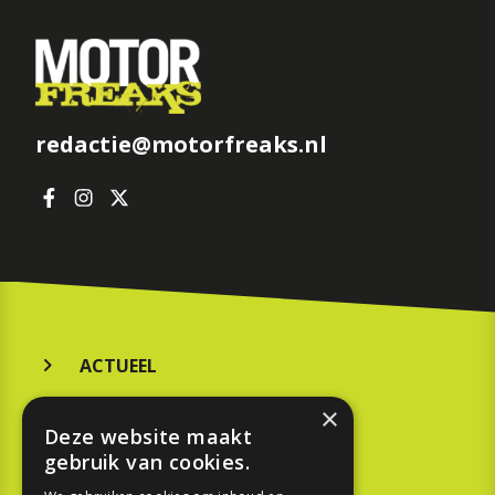
redactie@motorfreaks.nl
ACTUEEL
MERKEN
×
Deze website maakt
KOOPGIDS
gebruik van cookies.