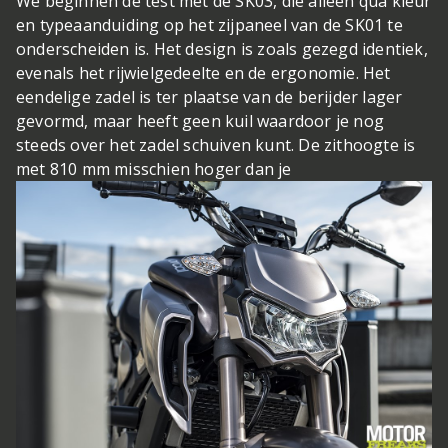
We beginnen de test met de SK03, die alleen qua kleur
en typeaanduiding op het zijpaneel van de SK01 te
onderscheiden is. Het design is zoals gezegd identiek,
evenals het rijwielgedeelte en de ergonomie. Het
eendelige zadel is ter plaatse van de berijder lager
gevormd, maar heeft geen kuil waardoor je nog
steeds over het zadel schuiven kunt. De zithoogte is
met 810 mm misschien hoger dan je