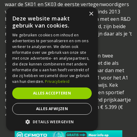
waar de SK01 en SK03 de eerste vertegenwoordigers
van zijn. Volgens het Franse merk, dat sinds 2013
×
Deze website maakt
bestaat en productiefaciliteiten in China met een R&D
gebruik van cookies.
afdeling in Frankrijk heeft gecombineerd, zijn beide
modellen geboren om te verleiden en zijn daar als je ’t
We gebruiken cookies om inhoud en
ons vraagt aardig in geslaagd.
advertenties te personaliseren en om ons
verkeer te analyseren. We delen ook
informatie over uw gebruik van onze site
Met de SK01 en SK03 hebben de Fransen twee
met onze advertentie- en analysepartners,
appetijtelijke modellen op de markt gezet die als
die deze kunnen combineren met andere
Siamese tweeling op elkaar gelijken, maar dan met
informatie die u aan hen heeft verstrekt of
die zij hebben verzameld door uw gebruik
elk een eigen aandrijving. De 125cc SK01 voor het A1
van hun diensten.
Privacybeleid
publiek, de 300cc SK03 voor het A2 rijbewijs. Kek
design, prima stuureigenschappen en een sportief
ALLES ACCEPTEREN
rijkarakter. En dat voor een concurrerend prijskaartje
van € 4.600 (€ 3.899 BE) voor de SK01 en € 5.399 (€
ALLES AFWIJZEN
4.499 BE) voor de SK03. Nog vragen?
DETAILS WEERGEVEN
STRIKT NOODZAKELIJK