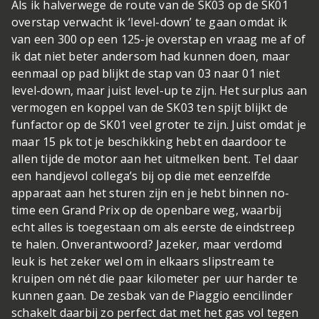
Als ik halverwege de route van de SK03 op de SK01
overstap verwacht ik ‘level-down’ te gaan omdat ik
van een 300 op een 125-je overstap en vraag me af of
ik dat niet beter andersom had kunnen doen, maar
eenmaal op pad blijkt de stap van 03 naar 01 niet
level-down, maar juist level-up te zijn. Het surplus aan
vermogen en koppel van de SK03 ten spijt blijkt de
funfactor op de SK01 veel groter te zijn. Juist omdat je
maar 15 pk tot je beschikking hebt en daardoor te
allen tijde de motor aan het uitmelken bent. Tel daar
een handjevol collega’s bij op die met eenzelfde
apparaat aan het sturen zijn en je hebt binnen no-
time een Grand Prix op de openbare weg, waarbij
echt alles is toegestaan om als eerste de eindstreep
te halen. Onverantwoord? Jazeker, maar verdomd
leuk is het zeker wel om in elkaars slipstream te
kruipen om nét die paar kilometer per uur harder te
kunnen gaan. De zesbak van de Piaggio eencilinder
schakelt daarbij zo perfect dat met het gas vol tegen