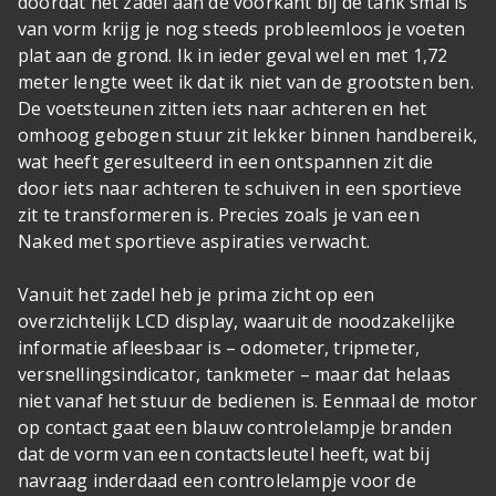
doordat het zadel aan de voorkant bij de tank smal is
van vorm krijg je nog steeds probleemloos je voeten
plat aan de grond. Ik in ieder geval wel en met 1,72
meter lengte weet ik dat ik niet van de grootsten ben.
De voetsteunen zitten iets naar achteren en het
omhoog gebogen stuur zit lekker binnen handbereik,
wat heeft geresulteerd in een ontspannen zit die
door iets naar achteren te schuiven in een sportieve
zit te transformeren is. Precies zoals je van een
Naked met sportieve aspiraties verwacht.
Vanuit het zadel heb je prima zicht op een
overzichtelijk LCD display, waaruit de noodzakelijke
informatie afleesbaar is – odometer, tripmeter,
versnellingsindicator, tankmeter – maar dat helaas
niet vanaf het stuur de bedienen is. Eenmaal de motor
op contact gaat een blauw controlelampje branden
dat de vorm van een contactsleutel heeft, wat bij
navraag inderdaad een controlelampje voor de