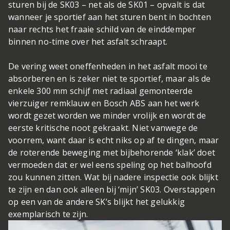
sturen bij de SK03 – net als de SK01 – opvalt is dat
wanneer je sportief aan het sturen bent in bochten
naar rechts het fraaie schild van de einddemper
binnen no-time over het asfalt schraapt.
De vering weet oneffenheden in het asfalt mooi te
absorberen en is zeker niet te sportief, maar als de
enkele 300 mm schijf met radiaal gemonteerde
vierzuiger remklauw en Bosch ABS aan het werk
wordt gezet worden we minder vrolijk en wordt de
eerste kritische noot gekraakt. Niet vanwege de
voorrem, want daar is echt niks op af te dingen, maar
de roterende beweging met bijbehorende ‘klak’ doet
vermoeden dat er wel eens speling op het balhoofd
zou kunnen zitten. Wat bij nadere inspectie ook blijkt
te zijn en dan ook alleen bij ‘mijn’ SK03. Overstappen
op een van de andere SK’s blijkt het gelukkig
exemplarisch te zijn.