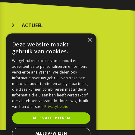
ACTUEEL
MERKEN
×
Deze website maakt
KOOPGIDS
gebruik van cookies.
TESTEN
We gebruiken cookies om inhoud en
advertenties te personaliseren en om ons
verkeer te analyseren. We delen ook
SPORT
informatie over uw gebruik van onze site
met onze advertentie- en analysepartners,
die deze kunnen combineren met andere
REPORTAGE
informatie die u aan hen heeft verstrekt of
die zij hebben verzameld door uw gebruik
TOUREN
van hun diensten.
Privacybeleid
NIEUWSBRIEF
ALLES ACCEPTEREN
ALLES AFWIJZEN