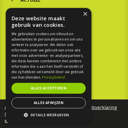
ACTUEEL
MERKEN
×
Deze website maakt
KOOPGIDS
gebruik van cookies.
TESTEN
We gebruiken cookies om inhoud en
advertenties te personaliseren en om ons
verkeer te analyseren. We delen ook
SPORT
informatie over uw gebruik van onze site
met onze advertentie- en analysepartners,
die deze kunnen combineren met andere
REPORTAGE
informatie die u aan hen heeft verstrekt of
die zij hebben verzameld door uw gebruik
TOUREN
van hun diensten.
Privacybeleid
NIEUWSBRIEF
ALLES ACCEPTEREN
ALLES AFWIJZEN
Algemene voorwaarden
Toegankelijkheidsverklaring
Privacy Policy
DETAILS WEERGEVEN
©Motorfreaks 2026
STRIKT NOODZAKELIJK