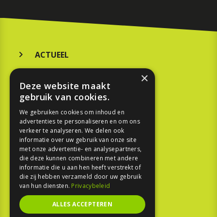
ACTUEEL
MERKEN
×
Deze website maakt
KOOPGIDS
gebruik van cookies.
TESTEN
We gebruiken cookies om inhoud en
advertenties te personaliseren en om ons
verkeer te analyseren. We delen ook
SPORT
informatie over uw gebruik van onze site
met onze advertentie- en analysepartners,
die deze kunnen combineren met andere
REPORTAGE
informatie die u aan hen heeft verstrekt of
die zij hebben verzameld door uw gebruik
TOUREN
van hun diensten.
Privacybeleid
NIEUWSBRIEF
ALLES ACCEPTEREN