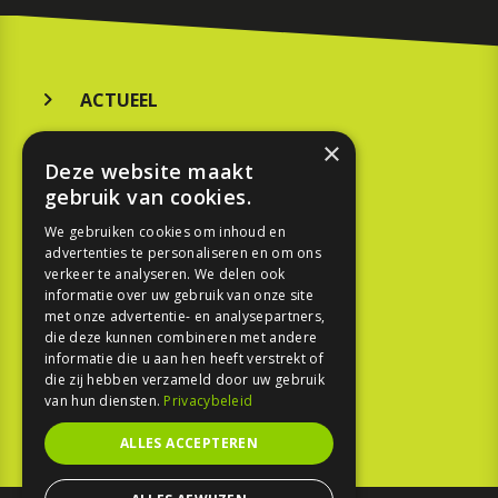
ACTUEEL
MERKEN
×
Deze website maakt
KOOPGIDS
gebruik van cookies.
TESTEN
We gebruiken cookies om inhoud en
advertenties te personaliseren en om ons
verkeer te analyseren. We delen ook
SPORT
informatie over uw gebruik van onze site
met onze advertentie- en analysepartners,
die deze kunnen combineren met andere
REPORTAGE
informatie die u aan hen heeft verstrekt of
die zij hebben verzameld door uw gebruik
TOUREN
van hun diensten.
Privacybeleid
NIEUWSBRIEF
ALLES ACCEPTEREN