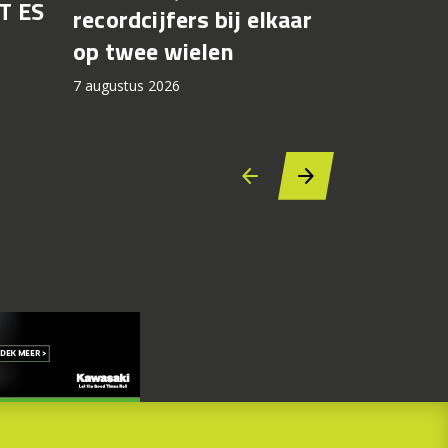
T ES
Honda br
recordcijfers bij elkaar
recall fo
op twee wielen
44.000 
7 augustus 2026
7 augustus 2