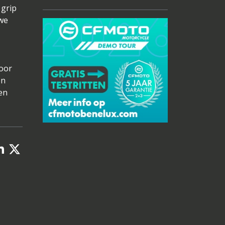
 grip
uwe
door
en
en