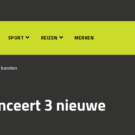
SPORT
REIZEN
MERKEN
e banden
nceert 3 nieuwe