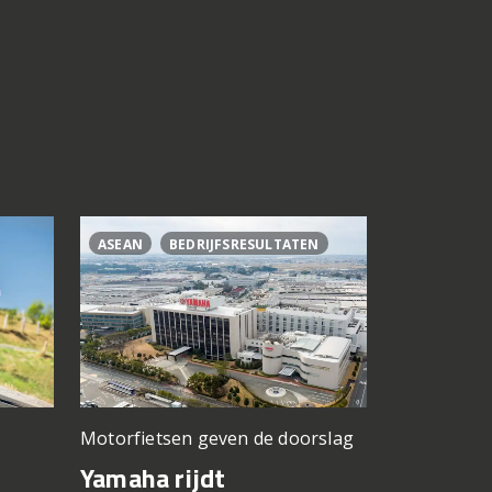
ASEAN
BEDRIJFSRESULTATEN
CL500
C
Motorfietsen geven de doorslag
Problemen b
gedacht
Yamaha rijdt