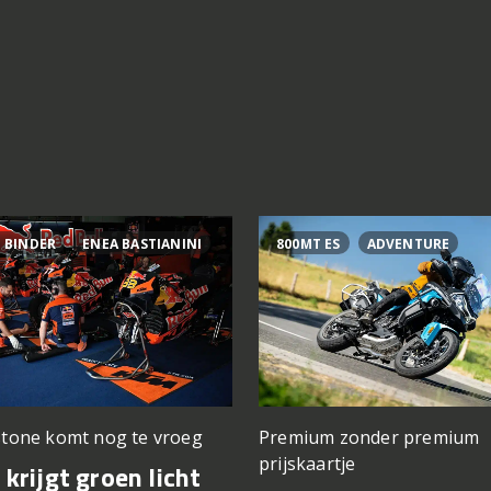
 BINDER
ENEA BASTIANINI
800MT ES
ADVENTURE
stone komt nog te vroeg
Premium zonder premium
prijskaartje
krijgt groen licht