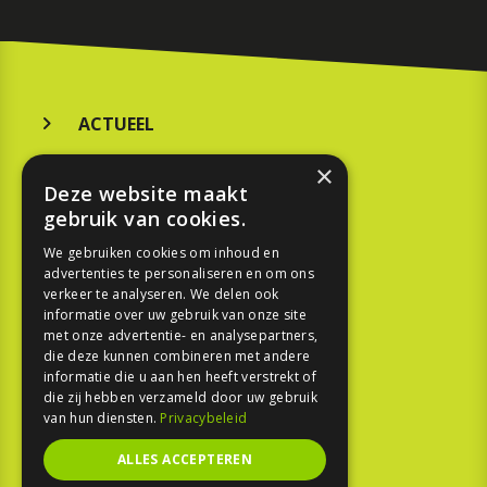
ACTUEEL
MERKEN
×
Deze website maakt
KOOPGIDS
gebruik van cookies.
TESTEN
We gebruiken cookies om inhoud en
advertenties te personaliseren en om ons
verkeer te analyseren. We delen ook
SPORT
informatie over uw gebruik van onze site
met onze advertentie- en analysepartners,
die deze kunnen combineren met andere
REPORTAGE
informatie die u aan hen heeft verstrekt of
die zij hebben verzameld door uw gebruik
TOUREN
van hun diensten.
Privacybeleid
NIEUWSBRIEF
ALLES ACCEPTEREN