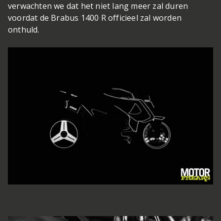
verwachten we dat het niet lang meer zal duren
voordat de Brabus 1400 R officieel zal worden
onthuld.