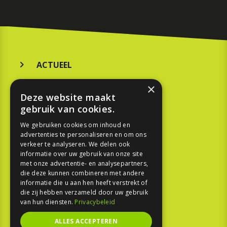
ACTUEEL
MERKEN
×
Deze website maakt
KOOPGIDS
gebruik van cookies.
TESTEN
We gebruiken cookies om inhoud en
advertenties te personaliseren en om ons
verkeer te analyseren. We delen ook
SPORT
informatie over uw gebruik van onze site
met onze advertentie- en analysepartners,
die deze kunnen combineren met andere
REPORTAGE
informatie die u aan hen heeft verstrekt of
die zij hebben verzameld door uw gebruik
TOUREN
van hun diensten.
Privacybeleid
NIEUWSBRIEF
ALLES ACCEPTEREN