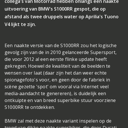
collega's van Motorrad hebben onlangs een naakte
uitvoering van BMW's S1000RR gespot, die op
afstand als twee druppels water op Aprilia's Tuono
V4 lijkt te zijn.
Een naakte versie van de S1000RR zou het logische
gevolg zijn van de in 2010 gelanceerde Supersport,
die voor 2012 al een eerste flinke update heeft
gekregen. Hoewel de kwaliteit van de beelden te
wensen over laat (daar zijn het dan weer echte
spionagefoto's voor, en geen door de fabriek in
scène gezette 'spot' om vooral via Internet veel
media-aandacht te genereren), is duidelijk een
ontkuipte en van breed superbike stuur voorziene
S1000RR te ontdekken.
BMW zal met deze naakte variant inspelen op de
trend van dikke naakte superbikes, die door Ducati