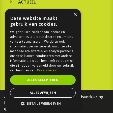
ACTUEEL
MERKEN
×
Deze website maakt
KOOPGIDS
gebruik van cookies.
TESTEN
We gebruiken cookies om inhoud en
advertenties te personaliseren en om ons
verkeer te analyseren. We delen ook
SPORT
informatie over uw gebruik van onze site
met onze advertentie- en analysepartners,
die deze kunnen combineren met andere
REPORTAGE
informatie die u aan hen heeft verstrekt of
die zij hebben verzameld door uw gebruik
TOUREN
van hun diensten.
Privacybeleid
NIEUWSBRIEF
ALLES ACCEPTEREN
ALLES AFWIJZEN
Algemene voorwaarden
Toegankelijkheidsverklaring
Privacy Policy
DETAILS WEERGEVEN
©Motorfreaks 2026