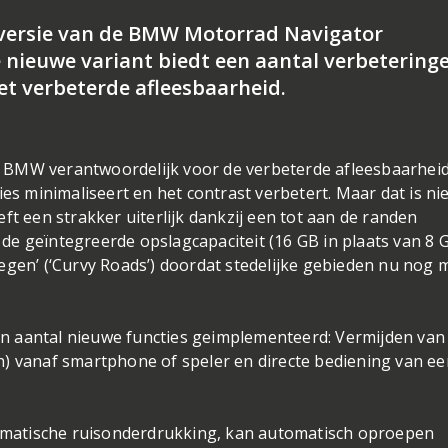
versie van de BMW Motorrad Navigator
e nieuwe variant biedt een aantal verbetering
et verbeterde afleesbaarheid.
ens BMW verantwoordelijk voor de verbeterde afleesbaarhei
es minimaliseert en het contrast verbetert. Maar dat is nie
ft een strakker uiterlijk dankzij een tot aan de randen
e geïntegreerde opslagcapaciteit (16 GB in plaats van 8 
egen’ (‘Curvy Roads’) doordat stedelijke gebieden nu nog 
n aantal nieuwe functies geimplementeerd: Vermijden van
h) vanaf smartphone of speler en directe bediening van ee
matische ruisonderdrukking, kan automatisch oproepen