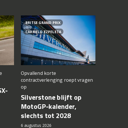
BRITSE GRAND PRIX
ACHTER DE
CARMELO EZPELETA
ASPAR TEA
Opvallend korte
e
een TT Ass
contractverlenging roept vragen
vergeten
op
SX-
Achter d
Silverstone blijft op
CFMOTO
MotoGP-kalender,
6 augustus 2
slechts tot 2028
6 augustus 2026