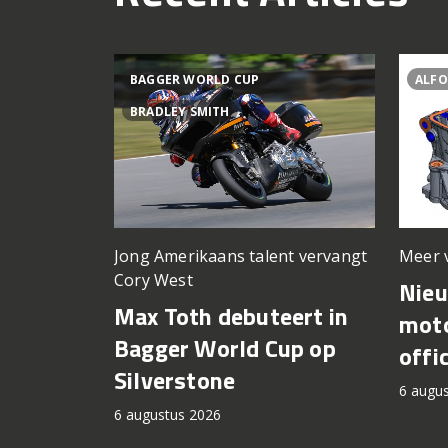
BAGGER WORLD CUP
ALFO
BRADLEY SMITH
Meer 
Jong Amerikaans talent vervangt
Cory West
Nie
Max Toth debuteert in
moto
Bagger World Cup op
offi
Silverstone
6 augu
6 augustus 2026