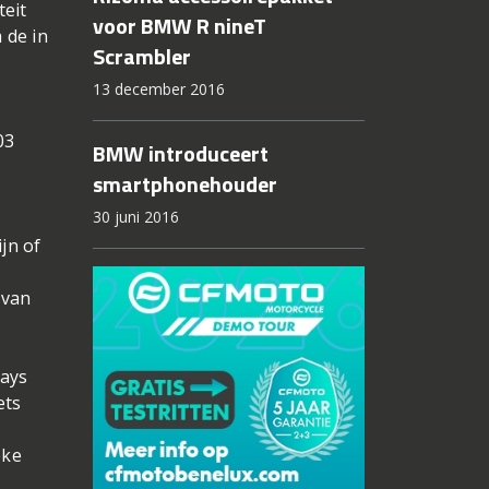
teit
voor BMW R nineT
 de in
Scrambler
13 december 2016
03
BMW introduceert
smartphonehouder
30 juni 2016
jn of
 van
lays
ets
eke