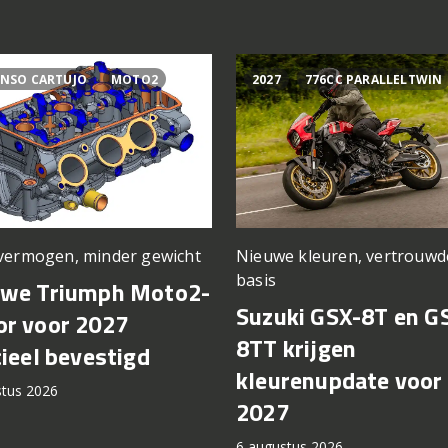
NSO CARTUJO
MOTO2
2027
776CC PARALLELTWIN
vermogen, minder gewicht
Nieuwe kleuren, vertrouwd
basis
uwe Triumph Moto2-
Suzuki GSX-8T en G
r voor 2027
8TT krijgen
cieel bevestigd
kleurenupdate voor
stus 2026
2027
6 augustus 2026