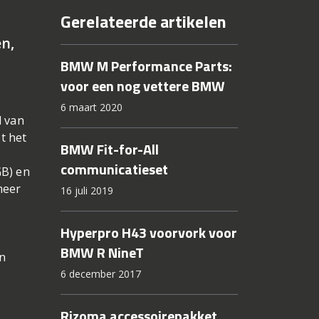
Gerelateerde artikelen
en,
BMW M Performance Parts:
voor een nog vettere BMW
6 maart 2020
d van
t het
BMW Fit-for-All
communicatieset
GB) en
meer
16 juli 2019
Hyperpro H43 voorvork voor
BMW R NineT
n
6 december 2017
Rizoma accessoirepakket