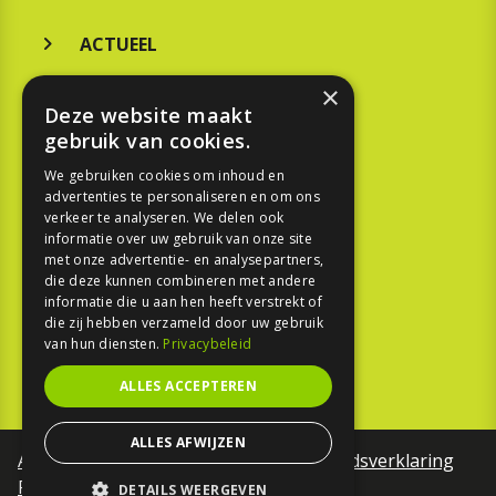
ACTUEEL
MERKEN
×
Deze website maakt
KOOPGIDS
gebruik van cookies.
TESTEN
We gebruiken cookies om inhoud en
advertenties te personaliseren en om ons
verkeer te analyseren. We delen ook
SPORT
informatie over uw gebruik van onze site
met onze advertentie- en analysepartners,
die deze kunnen combineren met andere
REPORTAGE
informatie die u aan hen heeft verstrekt of
die zij hebben verzameld door uw gebruik
TOUREN
van hun diensten.
Privacybeleid
NIEUWSBRIEF
ALLES ACCEPTEREN
ALLES AFWIJZEN
Algemene voorwaarden
Toegankelijkheidsverklaring
Privacy Policy
DETAILS WEERGEVEN