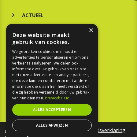
ACTUEEL
MERKEN
×
Deze website maakt
KOOPGIDS
gebruik van cookies.
TESTEN
We gebruiken cookies om inhoud en
advertenties te personaliseren en om ons
verkeer te analyseren. We delen ook
SPORT
informatie over uw gebruik van onze site
met onze advertentie- en analysepartners,
die deze kunnen combineren met andere
REPORTAGE
informatie die u aan hen heeft verstrekt of
die zij hebben verzameld door uw gebruik
TOUREN
van hun diensten.
Privacybeleid
NIEUWSBRIEF
ALLES ACCEPTEREN
ALLES AFWIJZEN
Algemene voorwaarden
Toegankelijkheidsverklaring