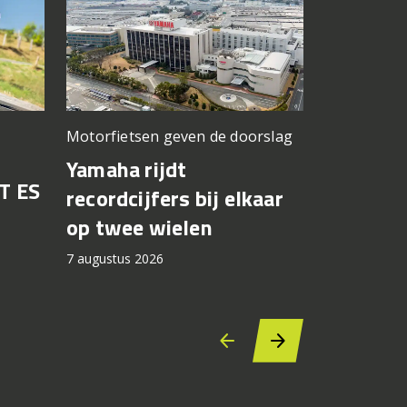
Motorfietsen geven de doorslag
Problemen b
gedacht
Yamaha rijdt
T ES
Honda br
recordcijfers bij elkaar
recall fo
op twee wielen
44.000 
7 augustus 2026
7 augustus 2