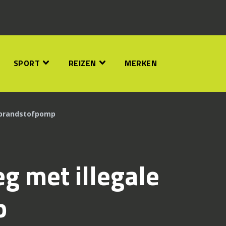
SPORT
REIZEN
MERKEN
 brandstofpomp
g met illegale
p