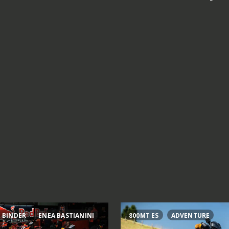
 BINDER
ENEA BASTIANINI
800MT ES
ADVENTURE