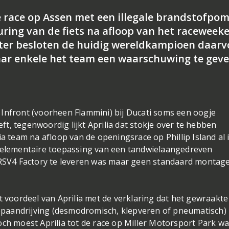
 race op Assen met een illegale brandstofpo
uring van de fiets na afloop van het raceweek
hter besloten de huidig wereldkampioen daarv
maar enkele het team een waarschuwing te geve
 Infront (voorheen Flammini) bij Ducati soms een oogje
t, tegenwoordig lijkt Aprilia dat stokje over te hebben
ia team na afloop van de openingsrace op Phillip Island al 
lementaire toepassing van een tandwielaangedreven
e RSV4 Factory te leveren was maar geen standaard montag
t voordeel van Aprilia met de verklaring dat het gewraakte
klepaandrijving (desmodromisch, klepveren of pneumatisch)
och moest Aprilia tot de race op Miller Motorsport Park w