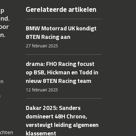
Gerelateerde artikelen
mp
end.
oor
BMW Motorrad UK kondigt
n.
8TEN Racing aan
27 februari 2025
drama: FHO Racing focust
op BSB, Hickman en Todd in
nieuw 8TEN Racing team
in
12 februari 2025
e
Dakar 2025: Sanders
domineert 48H Chrono,
verstevigt leiding algemeen
klassement
achten