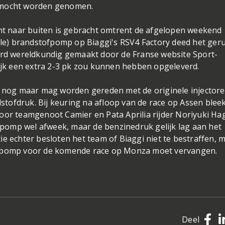
k mocht worden genomen.
cht naar buiten is gebracht omtrent de afgelopen weekend
gale) brandstofpomp op Biaggi's RSV4 Factory deed het geru
werd wereldkundig gemaakt door de Franse website Sport-
lijk een extra 2-3 pk zou kunnen hebben opgeleverd.
en nog maar mag worden gereden met de originele injectore
tofdruk. Bij keuring na afloop van de race op Assen blee
oor teamgenoot Camier en Pata Aprilia rijder Noriyuki Ha
pomp wel afweek, maar de benzinedruk gelijk lag aan het
ie echter besloten het team of Biaggi niet te bestraffen, 
ofpomp voor de komende race op Monza moet vervangen.
Deel