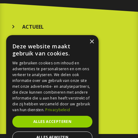
ACTUEEL
MERKEN
×
Deze website maakt
KOOPGIDS
gebruik van cookies.
TESTEN
We gebruiken cookies om inhoud en
advertenties te personaliseren en om ons
verkeer te analyseren. We delen ook
SPORT
informatie over uw gebruik van onze site
met onze advertentie- en analysepartners,
die deze kunnen combineren met andere
REPORTAGE
informatie die u aan hen heeft verstrekt of
die zij hebben verzameld door uw gebruik
TOUREN
van hun diensten.
Privacybeleid
NIEUWSBRIEF
ALLES ACCEPTEREN
ALLES AFWIJZEN