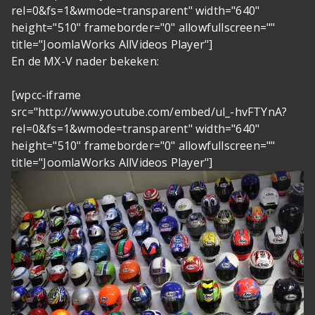
rel=0&fs=1&wmode=transparent" width="640"
height="510" frameborder="0" allowfullscreen=""
title="JoomlaWorks AllVideos Player"]
En de MX-V nader bekeken:
[wpcc-iframe
src="http://www.youtube.com/embed/ul_-hvFTYnA?
rel=0&fs=1&wmode=transparent" width="640"
height="510" frameborder="0" allowfullscreen=""
title="JoomlaWorks AllVideos Player"]