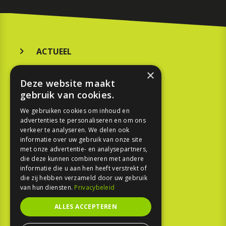
ACTUEEL
MERKEN
×
Deze website maakt
KOOPGIDS
gebruik van cookies.
TESTEN
We gebruiken cookies om inhoud en
advertenties te personaliseren en om ons
verkeer te analyseren. We delen ook
SPORT
informatie over uw gebruik van onze site
met onze advertentie- en analysepartners,
die deze kunnen combineren met andere
REPORTAGE
informatie die u aan hen heeft verstrekt of
die zij hebben verzameld door uw gebruik
TOUREN
van hun diensten.
Privacybeleid
NIEUWSBRIEF
ALLES ACCEPTEREN