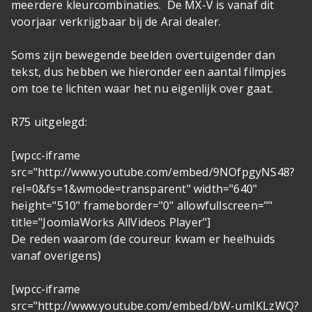
meerdere kleurcombinaties. De MX-V is vanaf dit
voorjaar verkrijgbaar bij de Arai dealer.
Soms zijn bewegende beelden overtuigender dan
tekst, dus hebben we hieronder een aantal filmpjes
om toe te lichten waar het nu eigenlijk over gaat.
R75 uitgelegd:
[wpcc-iframe
src="http://www.youtube.com/embed/9NOfpgyNS48?
rel=0&fs=1&wmode=transparent" width="640"
height="510" frameborder="0" allowfullscreen=""
title="JoomlaWorks AllVideos Player"]
De reden waarom (de coureur kwam er heelhuids
vanaf overigens)
[wpcc-iframe
src="http://www.youtube.com/embed/bW-umIKLzWQ?