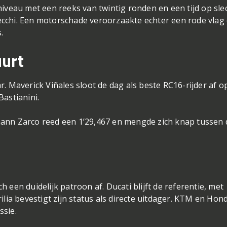
niveau met een reeks van twintig ronden en een tijd op sle
cchi. Een motorschade veroorzaakte echter een rode vlag
.
uurt
. Maverick Viñales sloot de dag als beste RC16-rijder af o
astianini.
ann Zarco reed een 1’29,467 en mengde zich knap tussen 
 een duidelijk patroon af. Ducati blijft de referentie, met
ilia bevestigt zijn status als directe uitdager. KTM en Hon
ssie.