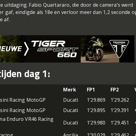
e uitdaging. Fabio Quartararo, die door de camera’s werd
er gaf, eindigde als 18e en verloor meer dan 1,2 seconde o
e af.
ijden dag 1:
Merk
FP1
FP2
sini Racing MotoGP
Ducati
1’29.869
1’29.262
sini Racing MotoGP
Ducati
1’29.895
1’29.391
na Enduro VR46 Racing
Ducati
1’29.980
1’29.451
Racing
Aprilia
1’30.029
1’29.462