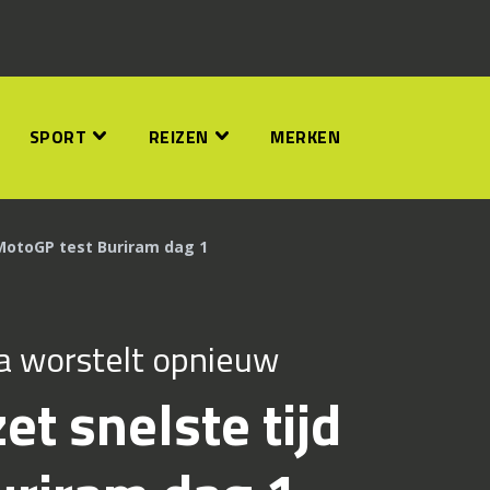
SPORT
REIZEN
MERKEN
 MotoGP test Buriram dag 1
a worstelt opnieuw
et snelste tijd