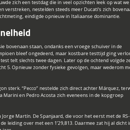
uwde zich een testdag die in veel opzichten leek op wat we
n verstreken, nestelden steeds meer Ducati’s zich boven
achtmeting, eindigde opnieuw in Italiaanse dominantie.
snelheid
ssie bovenaan staan, ondanks een vroege schuiver in de
mpioen bleef ongedeerd, maar kostbare testtijd ging verlo
-test telt slechts twee dagen. Later op de ochtend volgde ze
bocht 5. Opnieuw zonder fysieke gevolgen, maar wederom m
n sterk. “Pecco” nestelde zich direct achter Márquez, terw
a Marini en Pedro Acosta zich eveneens in de kopgroep
Jorge Martín. De Spanjaard, die voor het eerst met de RS
de leiding over met een 1’29,813. Daarmee zat hij al dicht i
 jaar.