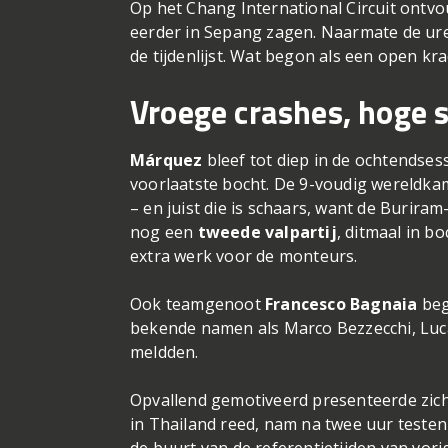
Op het Chang International Circuit ontvo
eerder in Sepang zagen. Naarmate de ure
de tijdenlijst. Wat begon als een open kr
Vroege crashes, hoge 
Márquez
bleef tot diep in de ochtendse
voorlaatste bocht. De 9-voudig wereldka
– en juist die is schaars, want de Buriram
nog een
tweede valpartij
, ditmaal in 
extra werk voor de monteurs.
Ook teamgenoot
Francesco Bagnaia
bego
bekende namen als Marco Bezzecchi, Luc
meldden.
Opvallend gemotiveerd presenteerde zich 
in Thailand reed, nam na twee uur testen 
de buurt van de referentietijden van vorig