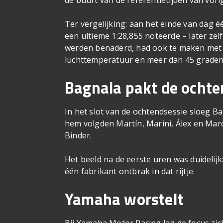
Ter vergelijking: aan het einde van dag éé
een ultieme 1:28,855 noteerde – later zel
werden benaderd, had ook te maken met
luchttemperatuur en meer dan 45 graden 
Bagnaia pakt de ochte
In het slot van de ochtendsessie sloeg Ba
hem volgden Martín, Marini, Álex en Marc
Binder.
Het beeld na de eerste uren was duidelijk:
één fabrikant ontbrak in dat rijtje.
Yamaha worstelt
Bij Yamaha Motor Racing lag de focus zic