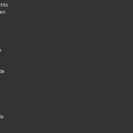
chts
 en
p
de
da