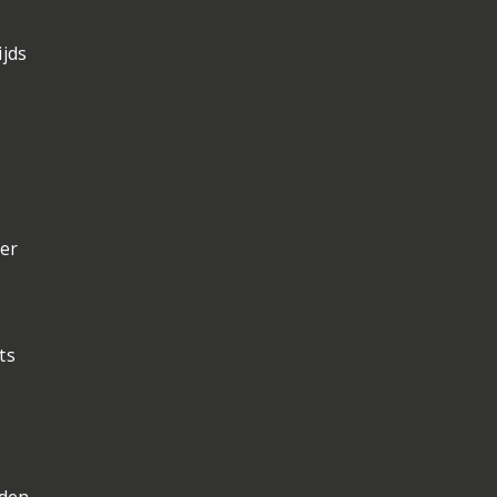
ijds
ter
ts
nden