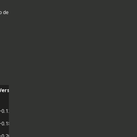
p de
Verschil
+0.129
+0.189
+0.200