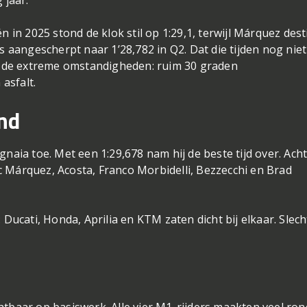
n in 2025 stond de klok stil op 1:29,1, terwijl Márquez dest
fs aangescherpt naar 1’28,782 in Q2. Dat die tijden nog niet
 de extreme omstandigheden: ruim 30 graden
asfalt.
nd
gnaia toe. Met een 1:29,678 nam hij de beste tijd over. Ach
 Márquez, Acosta, Franco Morbidelli, Bezzecchi en Brad
 Ducati, Honda, Aprilia en KTM zaten dicht bij elkaar. Slech
htbaar op basiswerk. Alle vier M1-rijders maakten veel ro