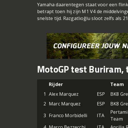
Yamaha daarentegen staat voor een flink
betrapt toen hij zijn M1 V4 de middelving
snelste tijd. Razgatlıoğlu sloot zelfs als 21
MotoGP test Buriram, t
Rijder
Team
1
Alex Marquez
ESP
BK8 Gre
2
Marc Marquez
ESP
BK8 Gre
Pertami
3
Franco Morbidelli
ITA
Team
4
Marco Bezzecchi
ITA
Aprilia 