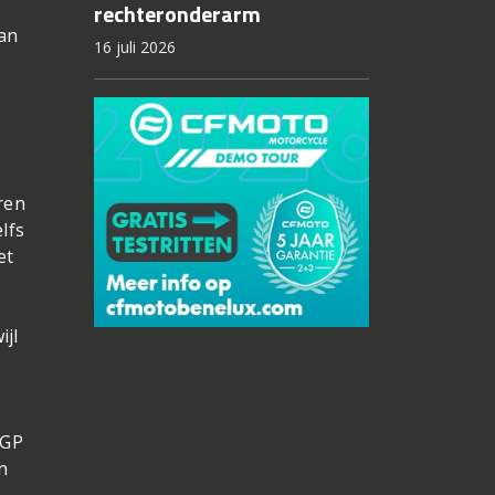
rechteronderarm
aan
16 juli 2026
ren
lfs
et
ijl
-GP
n