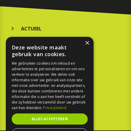
ACTUEEL
MERKEN
×
Deze website maakt
KOOPGIDS
gebruik van cookies.
TESTEN
We gebruiken cookies om inhoud en
advertenties te personaliseren en om ons
verkeer te analyseren. We delen ook
SPORT
informatie over uw gebruik van onze site
met onze advertentie- en analysepartners,
die deze kunnen combineren met andere
REPORTAGE
informatie die u aan hen heeft verstrekt of
die zij hebben verzameld door uw gebruik
TOUREN
van hun diensten.
Privacybeleid
NIEUWSBRIEF
ALLES ACCEPTEREN