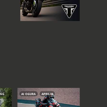
ING
AI OGURA
APRILIA
BRAD BIND