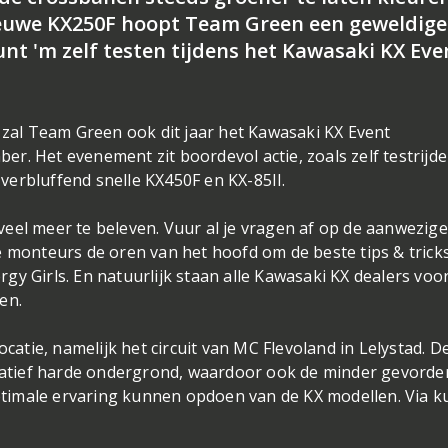
euwe KX250F hoopt Team Green een geweldige
unt 'm zelf testen tijdens het Kawasaki KX Eve
n zal Team Green ook dit jaar het Kawasaki KX Event
r. Het evenement zit boordevol actie, zoals zelf testrijd
erbluffend snelle KX450F en KX-85II.
eel meer te beleven. Vuur al je vragen af op de aanwezige
e monteurs de oren van het hoofd om de beste tips & tricks
y Girls. En natuurlijk staan alle Kawasaki KX dealers voor
en.
ocatie, namelijk het circuit van MC Flevoland in Lelystad. D
relatief harde ondergrond, waardoor ook de minder gevorde
imale ervaring kunnen opdoen van de KX modellen. Via ku