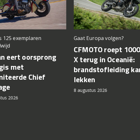
ts 125 exemplaren
Gaat Europa volgen?
wijd
CFMOTO roept 100
an eert oorsprong
X terug in Oceanië:
gis met
brandstofleiding ka
miteerde Chief
lekken
age
8 augustus 2026
stus 2026