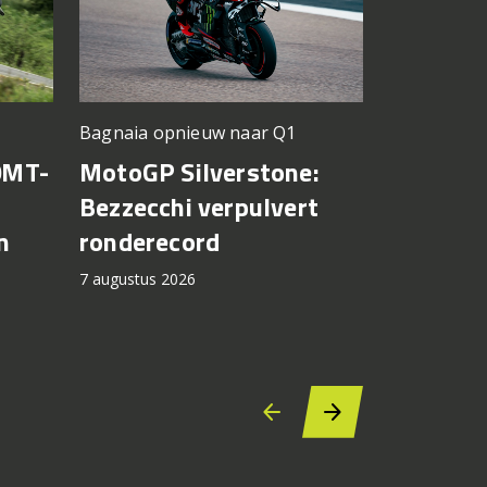
Silverstone
Bagnaia opnieuw naar Q1
KTM krij
0MT-
MotoGP Silverstone:
voor mo
Bezzecchi verpulvert
n
ronderecord
7 augustus 2
7 augustus 2026