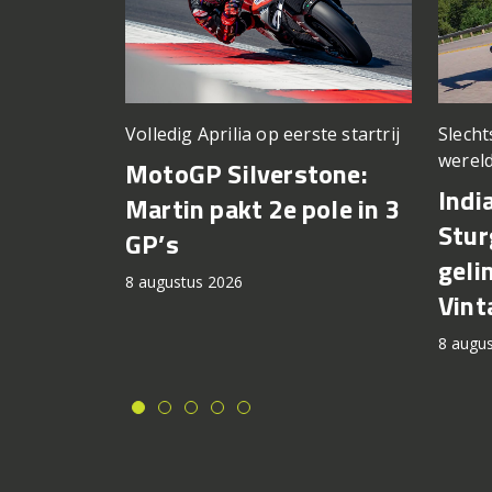
Volledig Aprilia op eerste startrij
Slech
wereld
MotoGP Silverstone:
Indi
Martin pakt 2e pole in 3
Stur
GP’s
geli
8 augustus 2026
Vint
8 augu