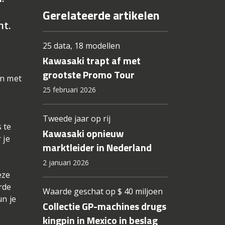
Gerelateerde artikelen
nt.
25 data, 18 modellen
Kawasaki trapt af met
grootste Promo Tour
en met
25 februari 2026
Tweede jaar op rij
 te
Kawasaki opnieuw
 je
marktleider in Nederland
2 januari 2026
eze
rde
Waarde geschat op $ 40 miljoen
n je
Collectie GP-machines drugs
kingpin in Mexico in beslag