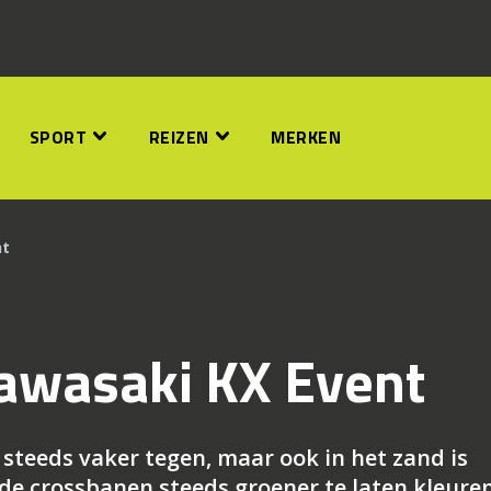
SPORT
REIZEN
MERKEN
nt
awasaki KX Event
steeds vaker tegen, maar ook in het zand is
de crossbanen steeds groener te laten kleuren