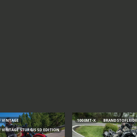
F VINTAGE
1000MT-X
BRANDSTOFLEID
F VINTAGE STURGIS SD EDITION