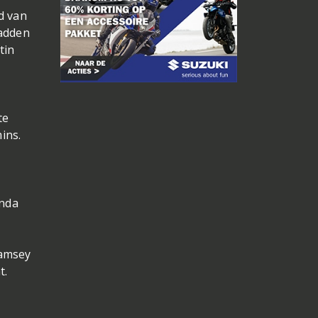
d van
hadden
tin
te
ins.
onda
Ramsey
t.