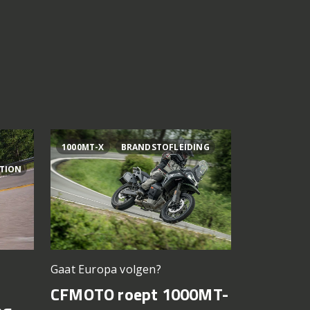
1000MT-X
BRANDSTOFLEIDING
AI OGURA
ITION
Gaat Europa volgen?
Bagnaia op
CFMOTO roept 1000MT-
MotoGP 