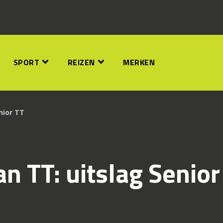
SPORT
REIZEN
MERKEN
nior TT
n TT: uitslag Senior