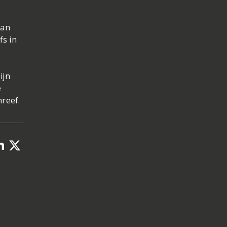
van
fs in
ijn
e
hreef.