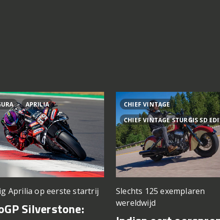
GURA
APRILIA
CHIEF VINTAGE
CHIEF VINTAGE STURGIS SD ED
ig Aprilia op eerste startrij
Slechts 125 exemplaren
wereldwijd
GP Silverstone: