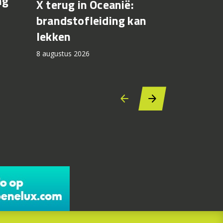
ng
X terug in Oceanië:
Bezzecch
brandstofleiding kan
rondere
lekken
7 augustus 2
8 augustus 2026