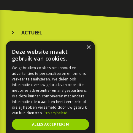
ACTUEEL
MERKEN
×
Deze website maakt
KOOPGIDS
gebruik van cookies.
TESTEN
We gebruiken cookies om inhoud en
advertenties te personaliseren en om ons
verkeer te analyseren. We delen ook
SPORT
informatie over uw gebruik van onze site
met onze advertentie- en analysepartners,
die deze kunnen combineren met andere
REPORTAGE
informatie die u aan hen heeft verstrekt of
die zij hebben verzameld door uw gebruik
TOUREN
van hun diensten.
Privacybeleid
NIEUWSBRIEF
ALLES ACCEPTEREN