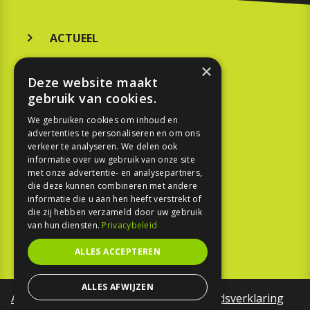
ACTUEEL
MERKEN
×
Deze website maakt
KOOPGIDS
gebruik van cookies.
TESTEN
We gebruiken cookies om inhoud en
advertenties te personaliseren en om ons
verkeer te analyseren. We delen ook
SPORT
informatie over uw gebruik van onze site
met onze advertentie- en analysepartners,
die deze kunnen combineren met andere
REPORTAGE
informatie die u aan hen heeft verstrekt of
die zij hebben verzameld door uw gebruik
TOUREN
van hun diensten.
Privacybeleid
NIEUWSBRIEF
ALLES ACCEPTEREN
ALLES AFWIJZEN
Algemene voorwaarden
Toegankelijkheidsverklaring