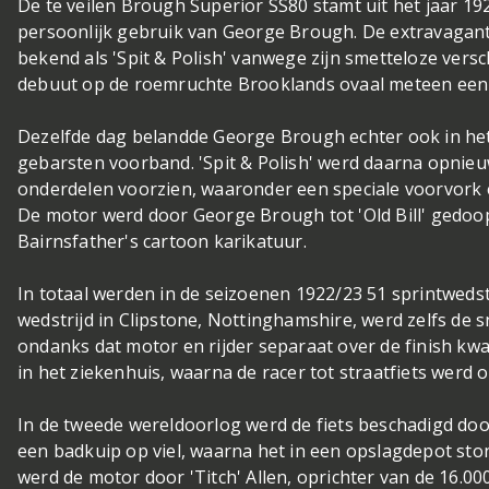
De te veilen Brough Superior SS80 stamt uit het jaar 
persoonlijk gebruik van George Brough. De extravagan
bekend als 'Spit & Polish' vanwege zijn smetteloze versc
debuut op de roemruchte Brooklands ovaal meteen een
Dezelfde dag belandde George Brough echter ook in he
gebarsten voorband. 'Spit & Polish' werd daarna opni
onderdelen voorzien, waaronder een speciale voorvork 
De motor werd door George Brough tot 'Old Bill' gedoo
Bairnsfather's cartoon karikatuur.
In totaal werden in de seizoenen 1922/23 51 sprintweds
wedstrijd in Clipstone, Nottinghamshire, werd zelfs de sn
ondanks dat motor en rijder separaat over de finish 
in het ziekenhuis, waarna de racer tot straatfiets wer
In de tweede wereldoorlog werd de fiets beschadigd doo
een badkuip op viel, waarna het in een opslagdepot sto
werd de motor door 'Titch' Allen, oprichter van de 16.0