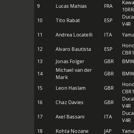
Kawa
9
Lucas Mahias
FRA
10RR
Ducat
10
Tito Rabat
ESP
V4R
11
Andrea Locatelli
ITA
Yama
Hon
12
Alvaro Bautista
ESP
CBR1
13
Jonas Folger
GBR
BMW 
Michael van der
14
GBR
BMW 
Mark
Hon
15
Leon Haslam
GBR
CBR1
Ducat
16
Chaz Davies
GBR
V4R
Ducat
17
Axel Bassani
ITA
V4R
18
Kohta Nozane
JAP
Yama