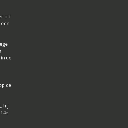
erloff
r een
wege
n
 in de
.
op de
 hij
 14e