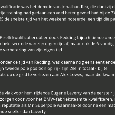
kwalificatie was het domein van Jonathan Rea, die dankzij d
ije training had gedaan een veel beter gevoel had bij de Z
35 de snelste tijd van het weekend noteerde, een tijd die p
irelli kwalificatierubber dook Redding bijna 6 tiende onde
 hele seconde van zijn eigen tijd af, maar ook de 6-voudig
verbetering van zijn eigen tijd.
 onder de tijd van Redding, was daarna nog eens eentiend
n tweede pole position op rij - zijn 29e in totaal - bij te
laats op de grid te verliezen aan Alex Lowes, maar die kwam
e vlak voor hem rijdende Eugene Laverty van de eerste rij,
n zorgen door voor het BMW-fabrieksteam te kwalificeren,
n reputatie als Mr. Superpole waarmaakte door na een mat
ende sneller dan Laverty.