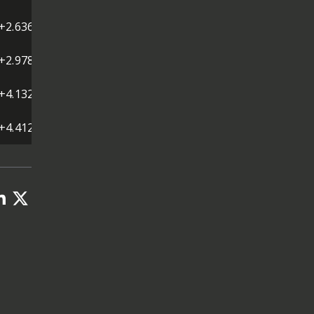
+2.636
+2.978
+4.132
+4.412