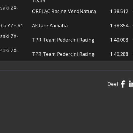
Team
saki ZX-
ORELAC Racing VendNatura
1'38.512
ha YZF-R1
Alstare Yamaha
1'38.854
saki ZX-
TPR Team Pedercini Racing
1'40.008
saki ZX-
TPR Team Pedercini Racing
1'40.288
Deel