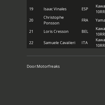
Kawa
19
Isaac Vinales
ESP
10RR
Christophe
20
FRA
Yama
Ponsson
Kawa
21
Loris Cresson
BEL
10RR
Kawa
22
Samuele Cavalieri
ITA
10RR
Door:
Motorfreaks