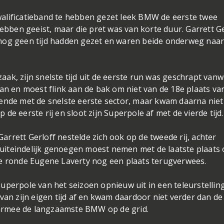
alificatieband te hebben gezet leek BMW de eerste twee
hebben geeist, maar die pret was van korte duur. Garrett G
 nog geen tijd hadden gezet en waren beide onderweg naa
ak, zijn snelste tijd uit de eerste run was geschrapt van
aan en moest flink aan de bak om niet van de 18e plaats va
ende met de snelste eerste sector, maar kwam daarna niet
de eerste rij en sloot zijn Superpole af met de vierde tijd
rrett Gerloff nestelde zich ook op de tweede rij, achter
iteindelijk genoegen moest nemen met de laatste plaats 
nelle ronde Eugene Laverty nog een plaats terugverwees.
perpole van het seizoen opnieuw uit in een teleurstelling,
van zijn eigen tijd af en kwam daardoor niet verder dan de
daarmee de langzaamste BMW op de grid.