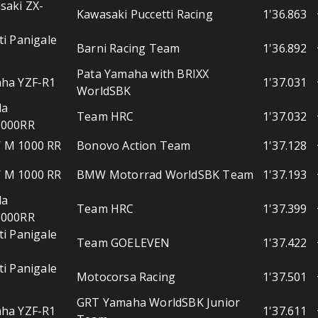
saki ZX-
Kawasaki Puccetti Racing
1'36.863
i Panigale
Barni Racing Team
1'36.892
Pata Yamaha with BRIXX
ha YZF-R1
1'37.031
WorldSBK
da
Team HRC
1'37.032
000RR
M 1000 RR
Bonovo Action Team
1'37.128
M 1000 RR
BMW Motorrad WorldSBK Team
1'37.193
da
Team HRC
1'37.399
000RR
i Panigale
Team GOELEVEN
1'37.422
i Panigale
Motocorsa Racing
1'37.501
GRT Yamaha WorldSBK Junior
ha YZF-R1
1'37.611