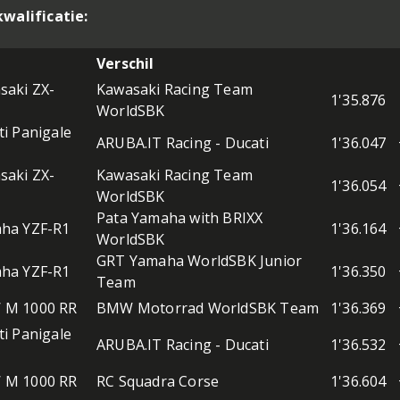
kwalificatie:
Verschil
saki ZX-
Kawasaki Racing Team
1'35.876
WorldSBK
i Panigale
ARUBA.IT Racing - Ducati
1'36.047
saki ZX-
Kawasaki Racing Team
1'36.054
WorldSBK
Pata Yamaha with BRIXX
ha YZF-R1
1'36.164
WorldSBK
GRT Yamaha WorldSBK Junior
ha YZF-R1
1'36.350
Team
M 1000 RR
BMW Motorrad WorldSBK Team
1'36.369
i Panigale
ARUBA.IT Racing - Ducati
1'36.532
M 1000 RR
RC Squadra Corse
1'36.604