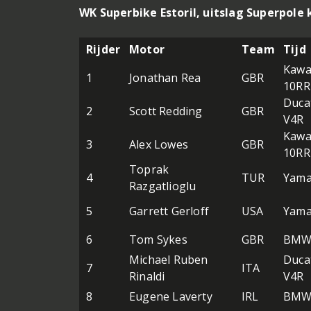
WK Superbike Estoril, uitslag Superpole 
Rijder
Motor
Team
Tijd
Kawa
1
Jonathan Rea
GBR
10RR
Ducat
2
Scott Redding
GBR
V4R
Kawa
3
Alex Lowes
GBR
10RR
Toprak
4
TUR
Yama
Razgatlioglu
5
Garrett Gerloff
USA
Yama
6
Tom Sykes
GBR
BMW 
Michael Ruben
Ducat
7
ITA
Rinaldi
V4R
8
Eugene Laverty
IRL
BMW 