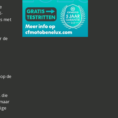
e
X-
as met
r de
e
 op de
 die
 maar
ige