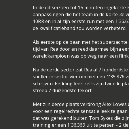
In de dit seizoen tot 15 minuten ingekorte 
aanpassingen die het team in de korte 3e vr
10RR en in al zijn eerste run met een 1'36.6
de kwalificatieband zou worden verbeterd.
Als eerste op de baan met het superzachte P
tijd van Rea door en reed daarmee bijna een
wereldkampioen was op weg naar een flinke 
Na de derde sector zat Rea al 7 honderdste
sneller in sector vier om met een 1'35.876 zij
schrijven. Redding leek zelfs zijn tweede p
streep 7 duizendste tekort.
Met zijn derde plaats verdrong Alex Lowes d
voor een regelrechte sensatie leek te gaa
dat was gerekend buiten Tom Sykes die zij
training er een 1'36.369 uit te persen - 2 ti