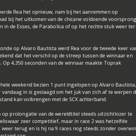
eerde Rea het opnieuw, nam bij het aanremmen op
n had bij het uitkomen van de chicane voldoende voorspron
in de Esses, de Parabolica of op het rechte stuk weer ter
onde op Alvaro Bautista werd Rea voor de tweede keer v
eekend dat het verschil op de streep tussen de winnaar en
s. Op 4,350 seconden van de winnaar maakte Toprak
 hele weekend bezien 1 punt ingelopen op Alvaro Bautista
 vandaag in is geslaagd om het juk van zich af te werpen d
fstand kan volbrengen met de SCX achterband.
 op prolongatie van de wereldtitel steeds uitzichtlozer te
weliswaar zeer competitief, maar in race 2 was hetzelfde
 weer terug en is hij na 9 races nog steeds zonder overwi
erstand aan.