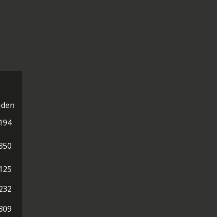
nden
194
350
125
232
309