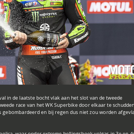
al in de laatste bocht vlak aan het slot van de tweede
tweede race van het WK Superbike door elkaar te schudden
was gebombardeerd en bij regen dus niet zou worden afgevl
bolica, waar onder extreme hellingshoek volgas in 3e en 4