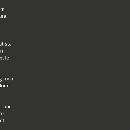
om
Rea
utista
en
beste
g toch
doen.
stand
te
et