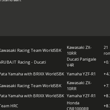
Kawasaki ZX-
21
Kawasaki Racing Team WorldSBK
10RR
ro
Ducati Panigale
ARUBA.IT Racing - Ducati
+0.
V4R
Pata Yamaha with BRIXX WorldSBK
Yamaha YZF-R1
+4.
Kawasaki ZX-
Kawasaki Racing Team WorldSBK
+7.
10RR
Pata Yamaha with BRIXX WorldSBK
Yamaha YZF-R1
+8.
Honda
Team HRC
+8.
CBR1000RR