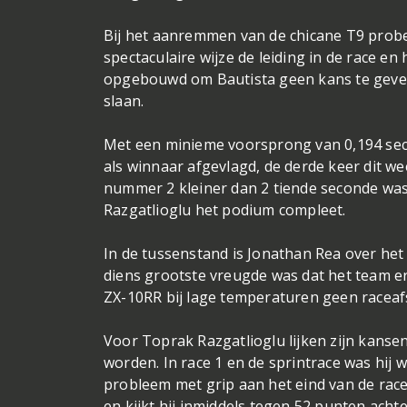
Bij het aanremmen van de chicane T9 prob
spectaculaire wijze de leiding in de race e
opgebouwd om Bautista geen kans te geven 
slaan.
Met een minieme voorsprong van 0,194 sec
als winnaar afgevlagd, de derde keer dit w
nummer 2 kleiner dan 2 tiende seconde wa
Razgatlioglu het podium compleet.
In de tussenstand is Jonathan Rea over het
diens grootste vreugde was dat het team er
ZX-10RR bij lage temperaturen geen racea
Voor Toprak Razgatlioglu lijken zijn kansen
worden. In race 1 en de sprintrace was hij 
probleem met grip aan het eind van de race
en kijkt hij inmiddels tegen 52 punten acht