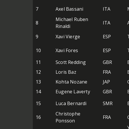
7
Axel Bassani
ITA
Michael Ruben
8
ITA
Rinaldi
9
Xavi Vierge
ESP
10
Xavi Fores
ESP
11
Scott Redding
GBR
12
Loris Baz
FRA
13
Kohta Nozane
JAP
14
Eugene Laverty
GBR
15
Luca Bernardi
SMR
Christophe
16
FRA
Ponsson