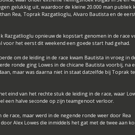
regen gelukkig uit, waardoor de kleine 20.000 man publiek 
athan Rea, Toprak Razgatlioglu, Alvaro Bautista en de eers
rak Razgatlioglu opnieuw de kopstart genomen in de race v
al voor het eerst dit weekend een goede start had gehad.
oerde om de leiding in de race kwam Bautista in vroeg in d
derde ronde ging Lowes in de chicane Bautista voorbij, na 
aan, maar was daarna niet in staat datzelfde bij Toprak t
et eind van het rechte stuk de leiding in de race, waar Lo
wel een halve seconde op zijn teamgenoot verloor.
in de race, maar werd in de negende ronde weer door Rea
door Alex Lowes die inmiddels het gat met de twee aan k