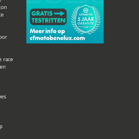
kon
te
oor
e race
een
e
wes
op