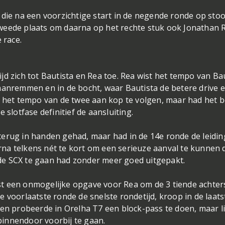
 die na een voorzichtige start in de negende ronde op sto
weede plaats om daarna op het rechte stuk ook Jonathan 
e race.
d zich tot Bautista en Rea toe. Rea wist het tempo van Ba
aanremmen en in de bocht, waar Bautista de betere drive 
g het tempo van de twee aan kop te volgen, maar had het 
 slotfase definitief de aansluiting.
erug in handen gehad, maar had in de 14e ronde de leidin
na telkens nét te kort om een serieuze aanval te kunnen 
de SCX te gaan had zonder meer goed uitgepakt.
t een onmogelijke opgave voor Rea om de 3 tiende achter
 voorlaatste ronde de snelste rondetijd, kroop in de laats
 en probeerde in Orelha T7 een block-pass te doen, maar li
binnendoor voorbij te gaan.