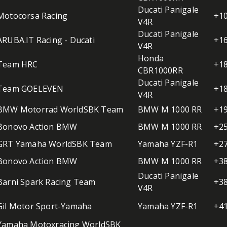
Ducati Panigale
Motocorsa Racing
+10
V4R
Ducati Panigale
ARUBA.IT Racing - Ducati
+16
V4R
Honda
Team HRC
+18
CBR1000RR
Ducati Panigale
Team GOELEVEN
+18
V4R
BMW Motorrad WorldSBK Team
BMW M 1000 RR
+19
Bonovo Action BMW
BMW M 1000 RR
+25
GRT Yamaha WorldSBK Team
Yamaha YZF-R1
+27
Bonovo Action BMW
BMW M 1000 RR
+38
Ducati Panigale
Barni Spark Racing Team
+38
V4R
Gil Motor Sport-Yamaha
Yamaha YZF-R1
+41
Yamaha Motoxracing WorldSBK