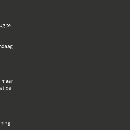
g
ug te
andaag
, maar
at de
nning