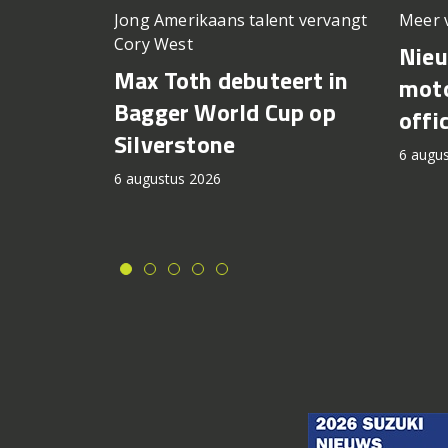
Meer 
Jong Amerikaans talent vervangt
Cory West
Nie
Max Toth debuteert in
moto
Bagger World Cup op
offi
Silverstone
6 augu
6 augustus 2026