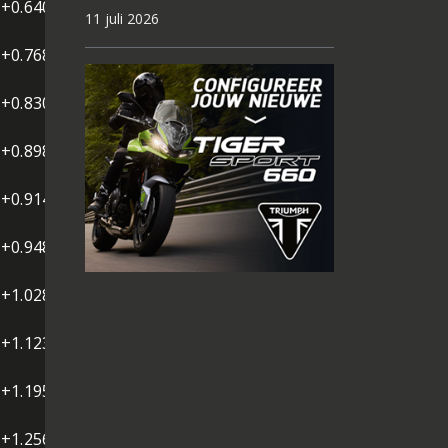
+0.640
11 juli 2026
+0.768
+0.830
+0.898
+0.914
+0.948
+1.028
+1.123
+1.195
+1.256