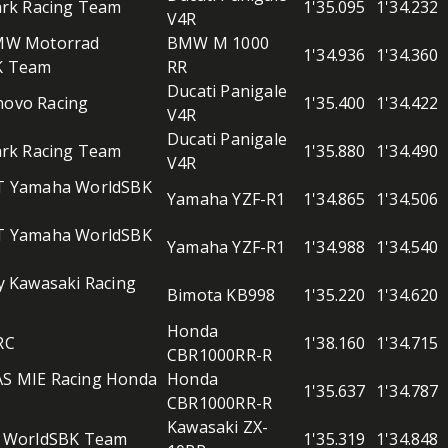
ark Racing Team
1'35.095
1'34.232
V4R
MW Motorrad
BMW M 1000
1'34.936
1'34.360
K Team
RR
Ducati Panigale
ovo Racing
1'35.400
1'34.422
V4R
Ducati Panigale
ark Racing Team
1'35.880
1'34.490
V4R
T Yamaha WorldSBK
Yamaha YZF-R1
1'34.865
1'34.506
T Yamaha WorldSBK
Yamaha YZF-R1
1'34.988
1'34.540
y Kawasaki Racing
Bimota KB998
1'35.220
1'34.620
Honda
RC
1'38.160
1'34.715
CBR1000RR-R
S MIE Racing Honda
Honda
1'35.637
1'34.787
CBR1000RR-R
Kawasaki ZX-
 WorldSBK Team
1'35.319
1'34.848