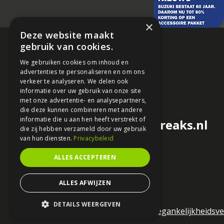
×
Deze website maakt
gebruik van cookies.
We gebruiken cookies om inhoud en
advertenties te personaliseren en om ons
verkeer te analyseren. We delen ook
informatie over uw gebruik van onze site
met onze advertentie- en analysepartners,
die deze kunnen combineren met andere
informatie die u aan hen heeft verstrekt of
redactie@motorfreaks.nl
die zij hebben verzameld door uw gebruik
van hun diensten.
Privacybeleid
ALLES ACCEPTEREN
ALLES AFWIJZEN
DETAILS WEERGEVEN
Algemene voorwaarden
Toegankelijkheidsve
STRIKT NOODZAKELIJK