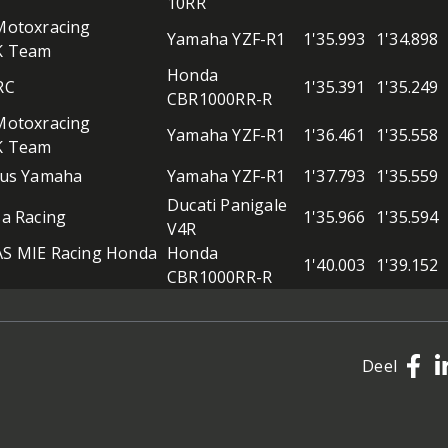
10RR
otoxracing
Yamaha YZF-R1
1'35.993
1'34.898
K Team
Honda
RC
1'35.391
1'35.249
CBR1000RR-R
otoxracing
Yamaha YZF-R1
1'36.461
1'35.558
K Team
xus Yamaha
Yamaha YZF-R1
1'37.793
1'35.559
Ducati Panigale
a Racing
1'35.966
1'35.594
V4R
S MIE Racing Honda
Honda
1'40.003
1'39.152
CBR1000RR-R
Deel