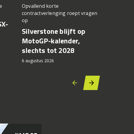
Opvallend korte
e
een TT Ass
contractverlenging roept vragen
vergeten
op
SX-
Achter d
Silverstone blijft op
CFMOTO
MotoGP-kalender,
6 augustus 2
slechts tot 2028
6 augustus 2026