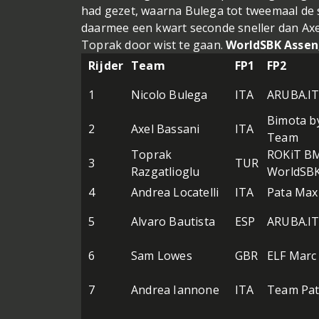
had gezet, waarna Bulega tot tweemaal de sn
daarmee een kwart seconde sneller dan Axel 
Toprak door wist te gaan.
WorldSBK Assen, 
Rijder
Team
FP1
FP2
1
Nicolo Bulega
ITA
ARUBA.IT 
Bimota b
2
Axel Bassani
ITA
Team
Toprak
ROKiT B
3
TUR
Razgatlioglu
WorldSB
4
Andrea Locatelli
ITA
Pata Ma
5
Alvaro Bautista
ESP
ARUBA.IT 
6
Sam Lowes
GBR
ELF Marc
7
Andrea Iannone
ITA
Team Pat