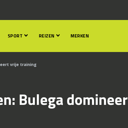
SPORT
REIZEN
MERKEN
ert vrije training
n: Bulega domineer