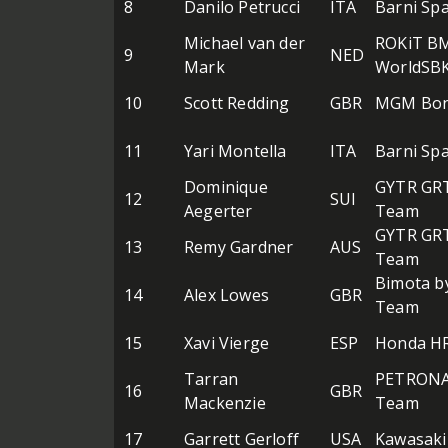
8
Danilo Petrucci
ITA
Barni Sp
Michael van der
ROKiT B
9
NED
Mark
WorldSB
10
Scott Redding
GBR
MGM Bon
11
Yari Montella
ITA
Barni Sp
Dominique
GYTR GR
12
SUI
Aegerter
Team
GYTR GR
13
Remy Gardner
AUS
Team
Bimota b
14
Alex Lowes
GBR
Team
15
Xavi Vierge
ESP
Honda H
Tarran
PETRONA
16
GBR
Mackenzie
Team
17
Garrett Gerloff
USA
Kawasaki