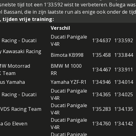
elste tijd tot een 1'33.592 wist te verbeteren. Bulega was
Bassani, die in zijn laatste run als enige ook onder de tij
tijden vrije training:
Verschil
Ducati Panigale
Racing - Ducati
1'34.637
1'33.592
V4R
y Kawasaki Racing
Bimota KB998
1'35.458
1'33.844
MW Motorrad
BMW M 1000
1'34.467
1'33.911
K Team
RR
xus Yamaha
Yamaha YZF-R1
1'34.946
1'34.014
Ducati Panigale
Racing - Ducati
1'34.365
1'34.025
V4R
Ducati Panigale
 VDS Racing Team
1'35.283
1'34.135
V4R
Ducati Panigale
a Go Eleven
1'34.760
1'34.142
V4R
Ducati Panigale