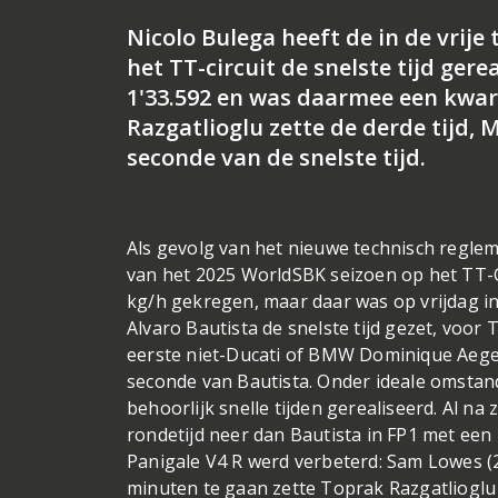
Nicolo Bulega heeft de in de vrij
het TT-circuit de snelste tijd gere
1'33.592 en was daarmee een kwar
Razgatlioglu zette de derde tijd,
seconde van de snelste tijd.
Als gevolg van het nieuwe technisch regl
van het 2025 WorldSBK seizoen op het TT-Ci
kg/h gekregen, maar daar was op vrijdag in 
Alvaro Bautista de snelste tijd gezet, voo
eerste niet-Ducati of BMW Dominique Aeger
seconde van Bautista. Onder ideale omstand
behoorlijk snelle tijden gerealiseerd. Al n
rondetijd neer dan Bautista in FP1 met een 
Panigale V4 R werd verbeterd: Sam Lowes (2x
minuten te gaan zette Toprak Razgatlioglu e