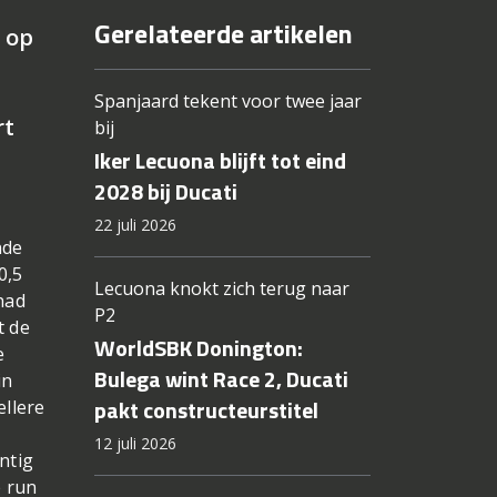
Gerelateerde artikelen
K op
Spanjaard tekent voor twee jaar
rt
bij
Iker Lecuona blijft tot eind
2028 bij Ducati
22 juli 2026
nde
0,5
Lecuona knokt zich terug naar
had
P2
t de
WorldSBK Donington:
e
Bulega wint Race 2, Ducati
in
pakt constructeurstitel
ellere
12 juli 2026
ntig
e run