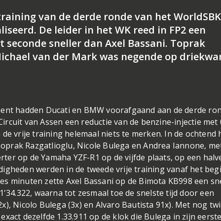
e training van de derde ronde van het WorldSB
aliseerd. De leider in het WK reed in FP2 een
t seconde sneller dan Axel Bassani. Toprak
 Michael van der Mark was negende op driekwa
ement hadden Ducati en BMW voorafgaand aan de derde ro
rcuit van Assen een reductie van de benzine-injectie met 
de vrije training helemaal niets te merken. In de ochtend 
r Toprak Razgatlioglu, Nicole Bulega en Andrea Iannone, me
ter op de Yamaha YZF-R1 op de vijfde plaats, op een halv
igheden werden in de tweede vrije training vanaf het beg
a zes minuten zette Axel Bassani op de Bimota KB998 een sn
1'34.322, waarna tot zesmaal toe de snelste tijd door een
), Nicolo Bulega (3x) en Alvaro Bautista 91x). Met nog twi
xact dezelfde 1.33.911 op de klok die Bulega in zijn eerst