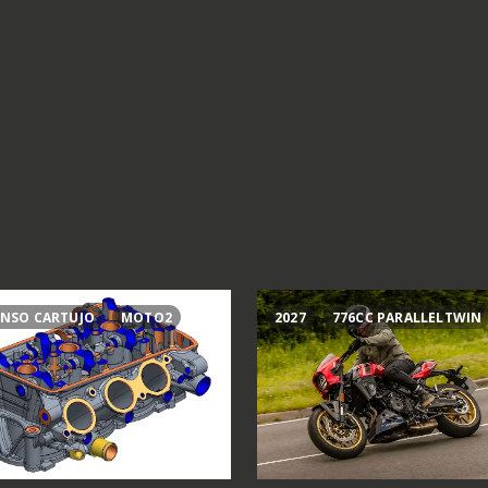
NSO CARTUJO
MOTO2
2027
776CC PARALLELTWIN