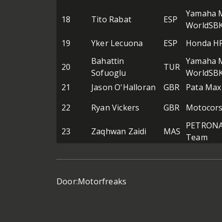
Yamaha M
18
Tito Rabat
ESP
WorldSB
19
Yker Lecuona
ESP
Honda H
Bahattin
Yamaha M
20
TUR
Sofuoglu
WorldSB
21
Jason O'Halloran
GBR
Pata Ma
22
Ryan Vickers
GBR
Motocors
PETRONA
23
Zaqhwan Zaidi
MAS
Team
Door:
Motorfreaks