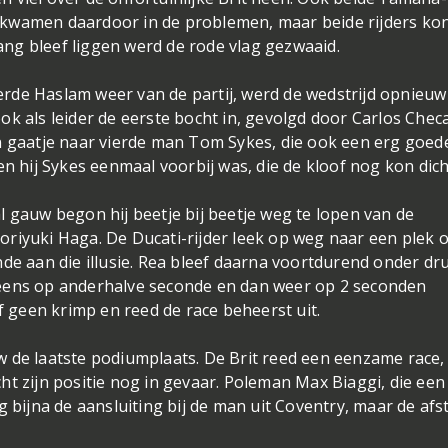
 kwamen daardoor in de problemen, maar beide rijders ko
ng bleef liggen werd de rode vlag gezwaaid.
rde Haslam weer van de partij, werd de wedstrijd opnieuw
ok als leider de eerste bocht in, gevolgd door Carlos Chec
n gaatje naar vierde man Tom Sykes, die ook een erg goed
en hij Sykes eenmaal voorbij was, die de kloof nog kon dich
l gauw begon hij beetje bij beetje weg te lopen van de
riyuki Haga. De Ducati-rijder leek op weg naar een plek 
nde aan die illusie. Rea bleef daarna voortdurend onder dr
 eens op anderhalve seconde en dan weer op 2 seconden
geen krimp en reed de race beheerst uit.
w de laatste podiumplaats. De Brit reed een eenzame race
ht zijn positie nog in gevaar. Poleman Max Biaggi, die een
g bijna de aansluiting bij de man uit Coventry, maar de afs