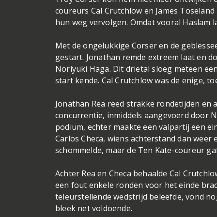
coureurs Cal Crutchlow en James Toseland
hun weg vervolgen. Omdat vooral Haslam la
Met de ongelukkige Corser en de geblessee
gestart. Jonathan remde extreem laat en do
Noriyuki Haga. Dit drietal sloeg meteen ee
start kende. Cal Crutchlow was de enige, to
Jonathan Rea reed strakke rondetijden en a
concurrentie, inmiddels aangevoerd door No
podium, echter maakte een valpartij een ei
Carlos Checa, wiens achterstand dan weer
schommelde, maar de Ten Kate-coureur gaf 
Achter Rea en Checa behaalde Cal Crutchlo
een fout enkele ronden voor het einde brac
teleurstellende wedstrijd beleefde, vond no
bleek net voldoende.