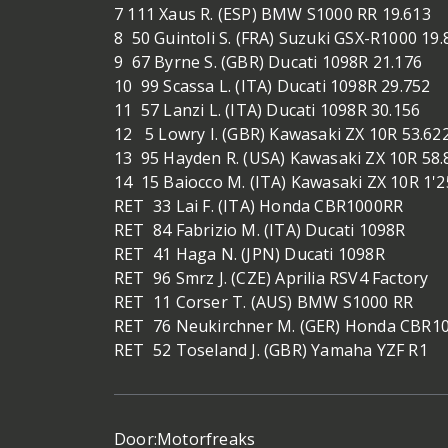
7 111 Xaus R. (ESP) BMW S1000 RR 19.613
8 50 Guintoli S. (FRA) Suzuki GSX-R1000 19.
9 67 Byrne S. (GBR) Ducati 1098R 21.176
10 99 Scassa L. (ITA) Ducati 1098R 29.752
11 57 Lanzi L. (ITA) Ducati 1098R 30.156
12 5 Lowry I. (GBR) Kawasaki ZX 10R 53.62
13 95 Hayden R. (USA) Kawasaki ZX 10R 58.
14 15 Baiocco M. (ITA) Kawasaki ZX 10R 1'2
RET 33 Lai F. (ITA) Honda CBR1000RR
RET 84 Fabrizio M. (ITA) Ducati 1098R
RET 41 Haga N. (JPN) Ducati 1098R
RET 96 Smrz J. (CZE) Aprilia RSV4 Factory
RET 11 Corser T. (AUS) BMW S1000 RR
RET 76 Neukirchner M. (GER) Honda CBR
RET 52 Toseland J. (GBR) Yamaha YZF R1
Door:
Motorfreaks