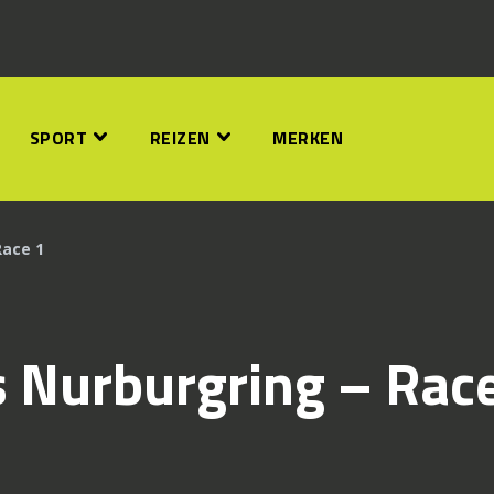
SPORT
REIZEN
MERKEN
Race 1
 Nurburgring – Rac