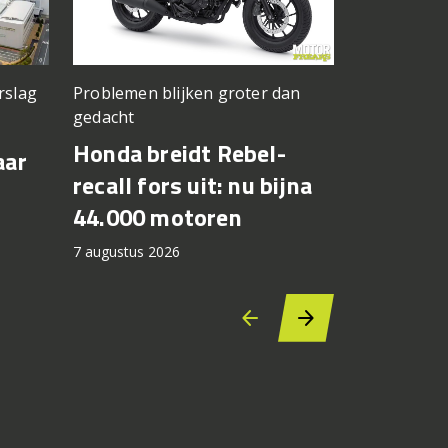
rslag
Problemen blijken groter dan
Jong Amerik
gedacht
Cory West
Honda breidt Rebel-
Max Toth
aar
recall fors uit: nu bijna
Bagger 
44.000 motoren
Silverst
7 augustus 2026
6 augustus 2