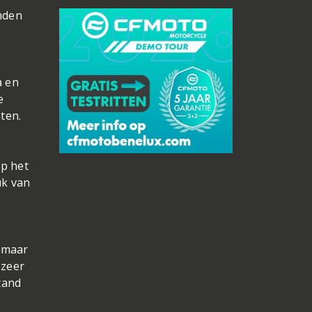
nden
a en
e
ten.
op het
uk van
, maar
 zeer
tand