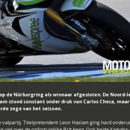
op de Nürburgring als winnaar afgesloten. De Noord-I
m stond constant onder druk van Carlos Checa, maar 
erde zege van het seizoen.
valpartij. Titelpretendent Leon Haslam ging hard onderui
 viel over de onfortuinlijke Brit heen. Ook beide Yamaha-