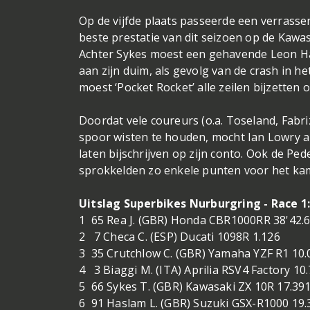
Op de vijfde plaats passeerde een verrass
beste prestatie van dit seizoen op de Kawasa
Achter Sykes moest een gehavende Leon Has
aan zijn duim, als gevolg van de crash in h
moest ‘Pocket Rocket’ alle zeilen bijzetten
Doordat vele coureurs (o.a. Toseland, Fabri
spoor wisten te houden, mocht Ian Lowry a
laten bijschrijven op zijn conto. Ook de P
sprokkelden zo enkele punten voor het ka
Uitslag Superbikes Nurburgring - Race 1:
1 65 Rea J. (GBR) Honda CBR1000RR 38'42.6
2 7 Checa C. (ESP) Ducati 1098R 1.126
3 35 Crutchlow C. (GBR) Yamaha YZF R1 10.
4 3 Biaggi M. (ITA) Aprilia RSV4 Factory 10
5 66 Sykes T. (GBR) Kawasaki ZX 10R 17.39
6 91 Haslam L. (GBR) Suzuki GSX-R1000 19.