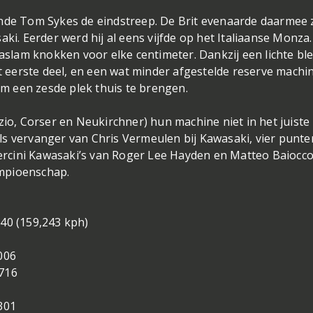
ende Tom Sykes de eindstreep. De Brit evenaarde daarmee z
ki. Eerder werd hij al eens vijfde op het Italiaanse Monza.
lam knokken voor elke centimeter. Dankzij een lichte bl
et eerste deel, en een wat minder afgestelde reserve machi
 om een zesde plek thuis te brengen.
zio, Corser en Neukirchner) hun machine niet in het juiste
ls vervanger van Chris Vermeulen bij Kawasaki, vier punte
edercini Kawasaki’s van Roger Lee Hayden en Matteo Baiocc
mpioenschap.
40 (159,243 kph)
006
.716
1
301