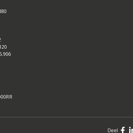
880
2
820
5.906
1000RR
Deel