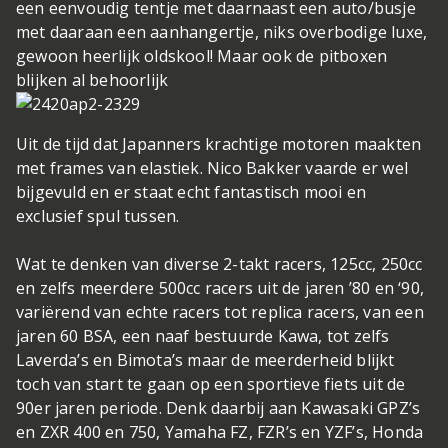
een eenvoudig tentje met daarnaast een auto/busje
met daaraan een aanhangertje, niks overbodige luxe,
gewoon heerlijk oldskool! Maar ook de pitboxen
blijken al behoorlijk
Uit de tijd dat Japanners krachtige motoren maakten
met frames van elastiek. Nico Bakker vaarde er wel
bij
gevuld en er staat echt fantastisch mooi en
exclusief spul tussen.
Wat te denken van diverse 2-takt racers, 125cc, 250cc
en zelfs meerdere 500cc racers uit de jaren ’80 en ‘90,
variërend van echte racers tot replica racers, van een
jaren 60 BSA, een naaf bestuurde Kawa, tot zelfs
Laverda’s en Bimota’s maar de meerderheid blijkt
toch van start te gaan op een sportieve fiets uit de
90er jaren periode. Denk daarbij aan Kawasaki GPZ’s
en ZXR 400 en 750, Yamaha FZ, FZR’s en YZF’s, Honda