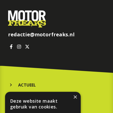
redactie@motorfreaks.nl
ACTUEEL
MERKEN
×
Deze website maakt
KOOPGIDS
gebruik van cookies.