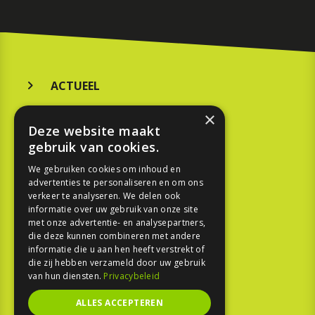
ACTUEEL
MERKEN
×
Deze website maakt
KOOPGIDS
gebruik van cookies.
TESTEN
We gebruiken cookies om inhoud en
advertenties te personaliseren en om ons
verkeer te analyseren. We delen ook
SPORT
informatie over uw gebruik van onze site
met onze advertentie- en analysepartners,
die deze kunnen combineren met andere
REPORTAGE
informatie die u aan hen heeft verstrekt of
die zij hebben verzameld door uw gebruik
TOUREN
van hun diensten.
Privacybeleid
NIEUWSBRIEF
ALLES ACCEPTEREN