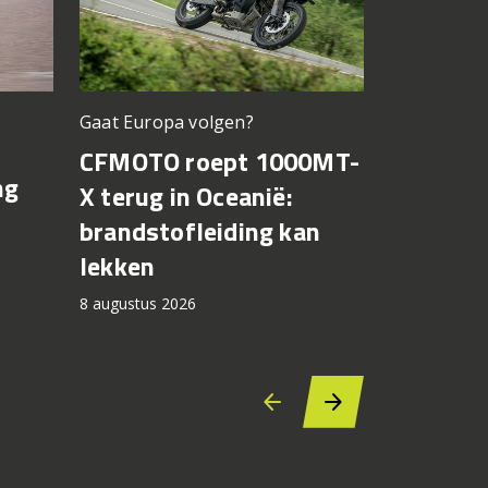
Gaat Europa volgen?
Bagnaia op
CFMOTO roept 1000MT-
MotoGP 
ng
X terug in Oceanië:
Bezzecch
brandstofleiding kan
rondere
lekken
7 augustus 2
8 augustus 2026