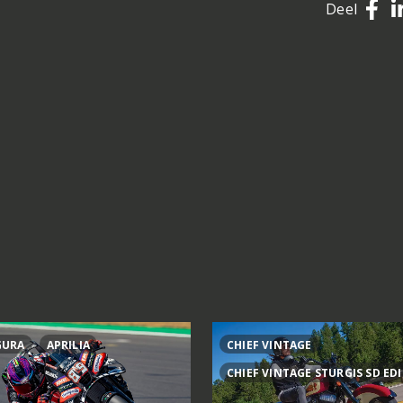
Deel
GURA
APRILIA
CHIEF VINTAGE
CHIEF VINTAGE STURGIS SD ED