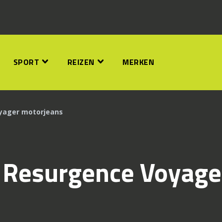
SPORT
REIZEN
MERKEN
oyager motorjeans
k: Resurgence Voyage