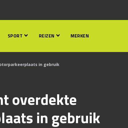
SPORT
REIZEN
MERKEN
otorparkeerplaats in gebruik
mt overdekte
aats in gebruik