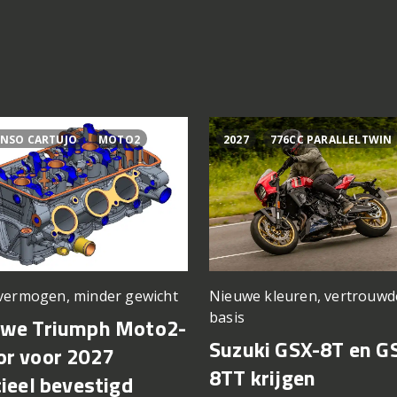
NSO CARTUJO
MOTO2
2027
776CC PARALLELTWIN
vermogen, minder gewicht
Nieuwe kleuren, vertrouwd
basis
uwe Triumph Moto2-
Suzuki GSX-8T en G
r voor 2027
8TT krijgen
cieel bevestigd