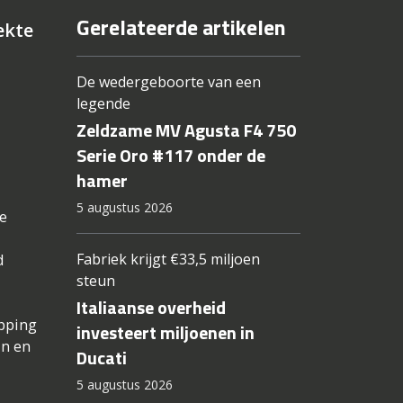
Gerelateerde artikelen
ekte
De wedergeboorte van een
legende
Zeldzame MV Agusta F4 750
Serie Oro #117 onder de
hamer
5 augustus 2026
de
Fabriek krijgt €33,5 miljoen
d
steun
Italiaanse overheid
apping
investeert miljoenen in
en en
Ducati
5 augustus 2026