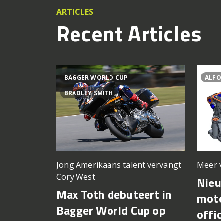
ARTICLES
Recent Articles
BAGGER WORLD CUP
ALFO
BRADLEY SMITH
Meer 
Jong Amerikaans talent vervangt
Cory West
Nie
Max Toth debuteert in
moto
Bagger World Cup op
offi