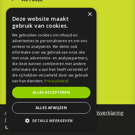
MERKEN
×
Deze website maakt
KOOPGIDS
gebruik van cookies.
TESTEN
We gebruiken cookies om inhoud en
advertenties te personaliseren en om ons
verkeer te analyseren. We delen ook
SPORT
informatie over uw gebruik van onze site
met onze advertentie- en analysepartners,
REPORTAGE
die deze kunnen combineren met andere
informatie die u aan hen heeft verstrekt of
die zij hebben verzameld door uw gebruik
TOUREN
van hun diensten.
Privacybeleid
NIEUWSBRIEF
ALLES ACCEPTEREN
ALLES AFWIJZEN
Algemene voorwaarden
Toegankelijkheidsverklaring
Privacy Policy
DETAILS WEERGEVEN
©Motorfreaks 2026
STRIKT NOODZAKELIJK