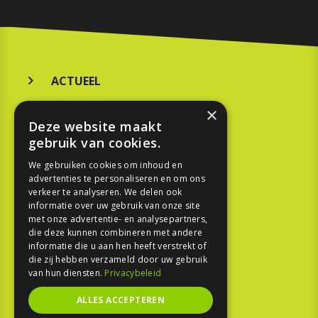
ACTUEEL
MERKEN
×
Deze website maakt
KOOPGIDS
gebruik van cookies.
TESTEN
We gebruiken cookies om inhoud en
advertenties te personaliseren en om ons
verkeer te analyseren. We delen ook
SPORT
informatie over uw gebruik van onze site
met onze advertentie- en analysepartners,
die deze kunnen combineren met andere
REPORTAGE
informatie die u aan hen heeft verstrekt of
die zij hebben verzameld door uw gebruik
TOUREN
van hun diensten.
Privacybeleid
NIEUWSBRIEF
ALLES ACCEPTEREN