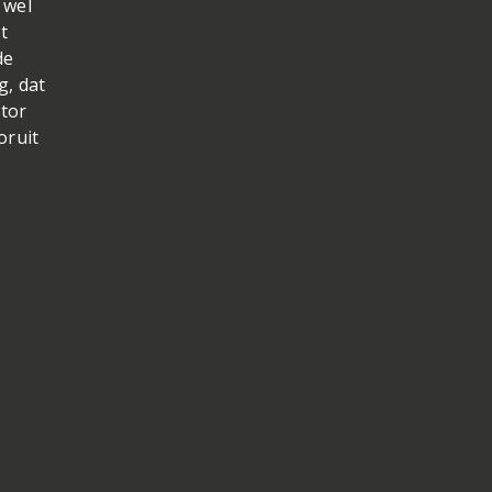
 wel
t
de
g, dat
otor
oruit