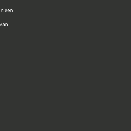
in een
 van