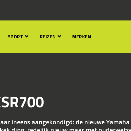
SPORT
REIZEN
MERKEN
XSR700
maar ineens aangekondigd: de nieuwe Yamaha
 kek ding, redelijk nieuw maar met ouderwets