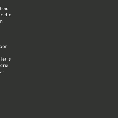
gheid
hoefte
en
door
Het is
 drie
aar