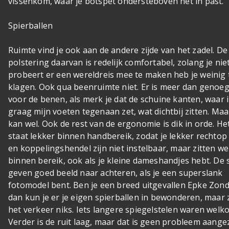
vissenkom, waar je botspet ondersteboven net in past.
Spierballen
Ruimte vind je ook aan de andere zijde van het zadel. De
polstering daarvan is redelijk comfortabel, zolang je nie
probeert er een wereldreis mee te maken heb je weinig 
klagen. Ook qua beenruimte niet. Er is meer dan genoe
voor de benen, als merk je dat de schuine kanten, waar ik
graag mijn voeten tegenaan zet, wat dichtbij zitten. Maa
kan wel. Ook de rest van de ergonomie is dik in orde. He
staat lekker binnen handbereik, zodat je lekker rechtop 
en koppelingshendel zijn niet instelbaar, maar zitten w
binnen bereik, ook als je kleine dameshandjes hebt. De 
geven goed beeld naar achteren, als je een superslank
fotomodel bent. Ben je een breed uitgevallen Epke Zond
dan kun je er je eigen spierballen in bewonderen, maar z
het verkeer niks. Iets langere spiegelstelen waren welk
Verder is de ruit laag, maar dat is geen probleem aange