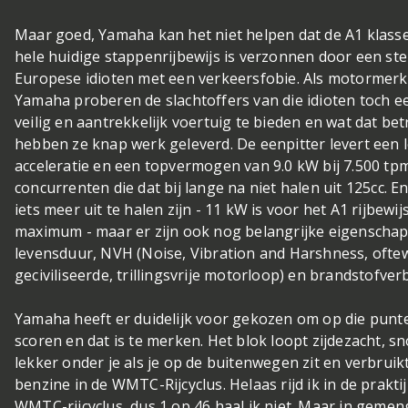
Maar goed, Yamaha kan het niet helpen dat de A1 klass
hele huidige stappenrijbewijs is verzonnen door een ste
Europese idioten met een verkeersfobie. Als motormer
Yamaha proberen de slachtoffers van die idioten toch ee
veilig en aantrekkelijk voertuig te bieden en wat dat bet
hebben ze knap werk geleverd. De eenpitter levert een 
acceleratie en een topvermogen van 9.0 kW bij 7.500 tpm.
concurrenten die dat bij lange na niet halen uit 125cc. E
iets meer uit te halen zijn - 11 kW is voor het A1 rijbewij
maximum - maar er zijn ook nog belangrijke eigenschap
levensduur, NVH (Noise, Vibration and Harshness, ofte
geciviliseerde, trillingsvrije motorloop) en brandstofver
Yamaha heeft er duidelijk voor gekozen om op die punt
scoren en dat is te merken. Het blok loopt zijdezacht, sn
lekker onder je als je op de buitenwegen zit en verbruik
benzine in de WMTC-Rijcyclus. Helaas rijd ik in de prakti
WMTC-rijcyclus, dus 1 op 46 haal ik niet. Maar in gemen