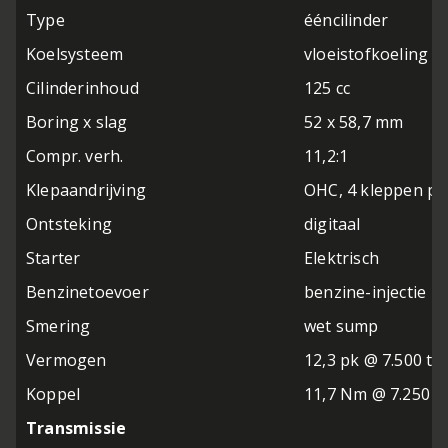
Type
ééncilinder
Koelsysteem
vloeistofkoeling
Cilinderinhoud
125 cc
Boring x slag
52 x 58,7 mm
Compr. verh.
11,2:1
Klepaandrijving
OHC, 4 kleppen per
Ontsteking
digitaal
Starter
Elektrisch
Benzinetoevoer
benzine-injectie
Smering
wet sump
Vermogen
12,3 pk @ 7.500 t
Koppel
11,7 Nm @ 7.250 t
Transmissie