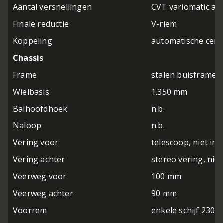
Aantal versnellingen
CVT variomatic au
Finale reductie
V-riem
Koppeling
automatische cent
Chassis
Frame
stalen buisframe
Wielbasis
1.350 mm
Balhoofdhoek
n.b.
Naloop
n.b.
Vering voor
telescoop, niet ins
Vering achter
stereo vering, niet
Veerweg voor
100 mm
Veerweg achter
90 mm
Voorrem
enkele schijf 230 