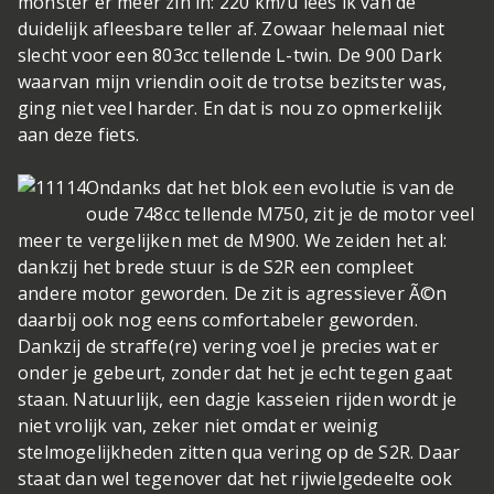
monster er meer zin in: 220 km/u lees ik van de
duidelijk afleesbare teller af. Zowaar helemaal niet
slecht voor een 803cc tellende L-twin. De 900 Dark
waarvan mijn vriendin ooit de trotse bezitster was,
ging niet veel harder. En dat is nou zo opmerkelijk
aan deze fiets.
Ondanks dat het blok een evolutie is van de
oude 748cc tellende M750, zit je de motor veel
meer te vergelijken met de M900. We zeiden het al:
dankzij het brede stuur is de S2R een compleet
andere motor geworden. De zit is agressiever Ã©n
daarbij ook nog eens comfortabeler geworden.
Dankzij de straffe(re) vering voel je precies wat er
onder je gebeurt, zonder dat het je echt tegen gaat
staan. Natuurlijk, een dagje kasseien rijden wordt je
niet vrolijk van, zeker niet omdat er weinig
stelmogelijkheden zitten qua vering op de S2R. Daar
staat dan wel tegenover dat het rijwielgedeelte ook