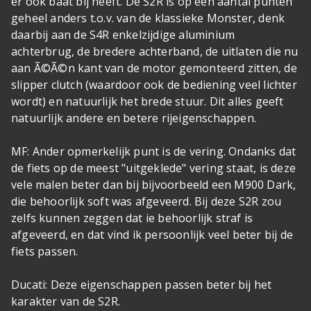
er ook baat bij heeft. De S2R is op een aantal punten
geheel anders t.o.v. van de klassieke Monster, denk
daarbij aan de S4R enkelzijdige aluminium
achterbrug, de bredere achterband, de uitlaten die nu
aan Ã©Ã©n kant van de motor gemonteerd zitten, de
slipper clutch (waardoor ook de bediening veel lichter
wordt) en natuurlijk het brede stuur. Dit alles geeft
natuurlijk andere en betere rijeigenschappen.
MF: Ander opmerkelijk punt is de vering. Ondanks dat
de fiets op de meest "uitgeklede" vering staat, is deze
vele malen beter dan bij bijvoorbeeld een M900 Dark,
die behoorlijk soft was afgeveerd. Bij deze S2R zou
zelfs kunnen zeggen dat ie behoorlijk straf is
afgeveerd, en dat vind ik persoonlijk veel beter bij de
fiets passen.
Ducati: Deze eigenschappen passen beter bij het
karakter van de S2R.