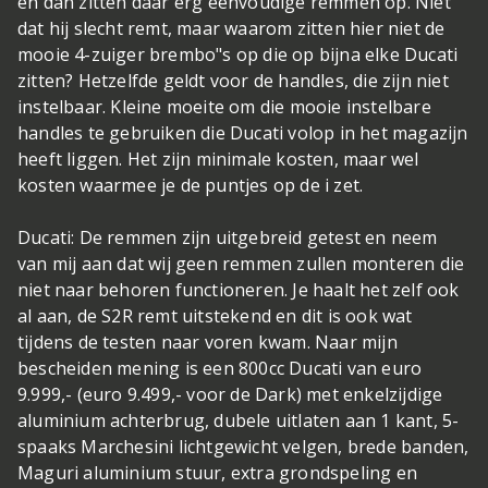
en dan zitten daar erg eenvoudige remmen op. Niet
dat hij slecht remt, maar waarom zitten hier niet de
mooie 4-zuiger brembo"s op die op bijna elke Ducati
zitten? Hetzelfde geldt voor de handles, die zijn niet
instelbaar. Kleine moeite om die mooie instelbare
handles te gebruiken die Ducati volop in het magazijn
heeft liggen. Het zijn minimale kosten, maar wel
kosten waarmee je de puntjes op de i zet.
Ducati: De remmen zijn uitgebreid getest en neem
van mij aan dat wij geen remmen zullen monteren die
niet naar behoren functioneren. Je haalt het zelf ook
al aan, de S2R remt uitstekend en dit is ook wat
tijdens de testen naar voren kwam. Naar mijn
bescheiden mening is een 800cc Ducati van euro
9.999,- (euro 9.499,- voor de Dark) met enkelzijdige
aluminium achterbrug, dubele uitlaten aan 1 kant, 5-
spaaks Marchesini lichtgewicht velgen, brede banden,
Maguri aluminium stuur, extra grondspeling en