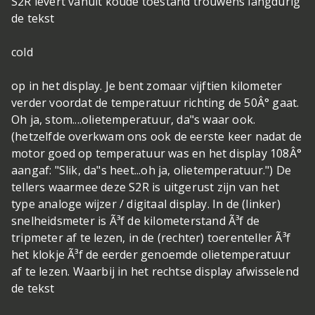
S2R levert vanuit koude toestand trouwens langdurig
de tekst
cold
op in het display. Je bent zomaar vijftien kilometer
verder voordat de temperatuur richting de 50Â° gaat.
Oh ja, stom....olietemperatuur, da"s waar ook.
(hetzelfde overkwam ons ook de eerste keer nadat de
motor goed op temperatuur was en het display 108Â°
aangaf: "Slik, da"s heet...oh ja, olietemperatuur.") De
tellers waarmee deze S2R is uitgerust zijn van het
type analoge wijzer / digitaal display. In de (linker)
snelheidsmeter is Ã³f de kilometerstand Ã³f de
tripmeter af te lezen, in de (rechter) toerenteller Ã³f
het klokje Ã³f de eerder genoemde olietemperatuur
af te lezen. Waarbij in het rechtse display afwisselend
de tekst