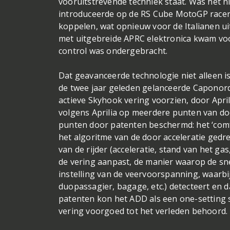
vooruitstrevende techniek staat. Was het ni
introduceerde op de RS Cube MotoGP racer, o
koppelen, wat opnieuw voor de Italianen ui
met uitgebreide APRC elektronica kwam voo
control was ondergebracht.
Dat geavanceerde technologie niet alleen 
de twee jaar geleden gelanceerde Caponord 
actieve Skyhook vering voorzien, door Apri
volgens Aprilia op meerdere punten van do
punten door patenten beschermd: het ‘comf
het algoritme van de door acceleratie gedr
van de rijder (acceleratie, stand van het g
de vering aanpast, de manier waarop de s
instelling van de veervoorspanning, waarbij
duopassagier, bagage, etc.) detecteert en 
patenten kon het ADD als een one-setting 
vering voorgoed tot het verleden behoord.