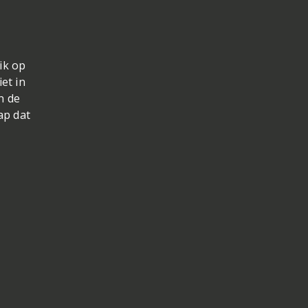
ik op
et in
n de
ap dat