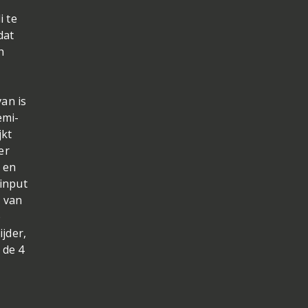
k
i te
dat
h
an is
emi-
jkt
er
 en
 input
g van
e
jder,
 de 4
e