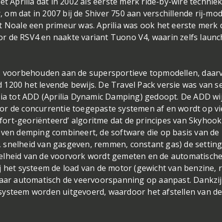
et Aprilia dat in 2002 als eerste merk ride-by-wire technie
m dat in 2007 bij de Shiver 750 aan verschillende rij-mod
t Noale een primeur was. Aprilia was ook het eerste merk 
r de RSV4 en naakte variant Tuono V4, waarin zelfs launc
is voorbehouden aan de supersportieve topmodellen, daarv
1200 het levende bewijs. De Travel Pack versie was van s
lia tot ADD (Aprilia Dynamic Damping) gedoopt. De ADD wi
or de concurrentie toegepaste systemen af en wordt op vi
ort-georiënteerd’ algoritme dat de principes van Skyhook
even demping combineert, de software die op basis van de
as, snelheid van gasgeven, remmen, constant gas) de settin
nelheid van de voorvork wordt gemeten en de automatisch
 het systeem de load van de motor (gewicht van benzine, ri
daar automatisch de veervoorspanning op aanpast. Dankzij
systeem worden uitgevoerd, waardoor het afstellen van d