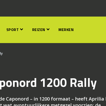
SPORT
REIZEN
MERKEN
ly
Caponord 1200 Rally
de Caponord – in 1200 formaat – heeft Aprilia
ét wat avontuurlijkere metgezel voorzien: de