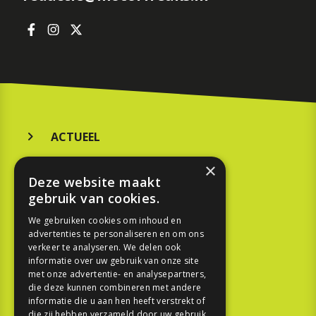
ACTUEEL
MERKEN
×
Deze website maakt
KOOPGIDS
gebruik van cookies.
TESTEN
We gebruiken cookies om inhoud en
advertenties te personaliseren en om ons
verkeer te analyseren. We delen ook
SPORT
informatie over uw gebruik van onze site
met onze advertentie- en analysepartners,
die deze kunnen combineren met andere
REPORTAGE
informatie die u aan hen heeft verstrekt of
die zij hebben verzameld door uw gebruik