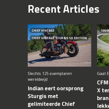
Recent Articles
CHIEF VINTAGE
1000
CHIEF VINTAGE STURGIS SD EDITION
Slechts 125 exemplaren
Gaat 
wereldwijd
CFM
Indian eert oorsprong
X te
Sturgis met
bran
gelimiteerde Chief
lekk