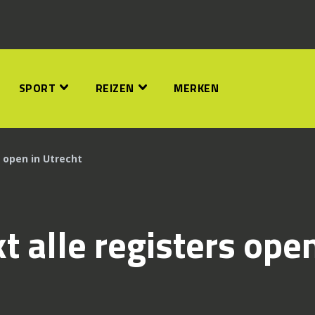
SPORT
REIZEN
MERKEN
s open in Utrecht
t alle registers ope