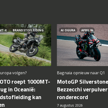
MT-X
BRANDSTOFLEIDING
AI OGURA
APRILIA
Europa volgen?
Bagnaia opnieuw naar Q1
OTO roept 1000MT-
MotoGP Silverstone
rug in Oceanië:
Bezzecchi verpulver
dstofleiding kan
ronderecord
en
7 augustus 2026