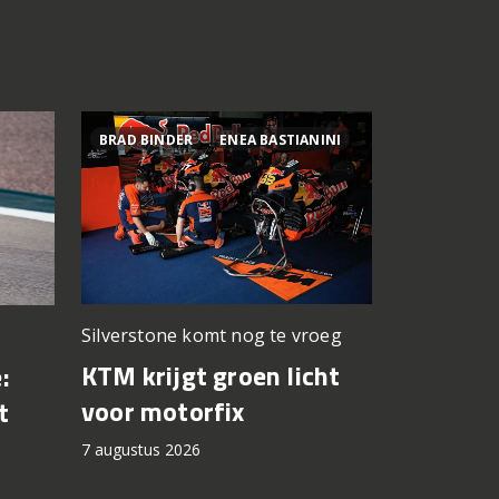
BRAD BINDER
ENEA BASTIANINI
800MT ES
Silverstone komt nog te vroeg
Premium z
prijskaartje
KTM krijgt groen licht
:
Test CF
voor motorfix
t
7 augustus 2
7 augustus 2026