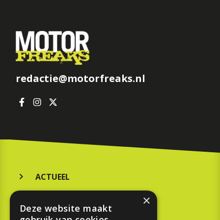
redactie@motorfreaks.nl
ACTUEEL
MERKEN
×
Deze website maakt
KOOPGIDS
gebruik van cookies.