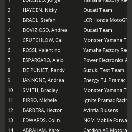
1
LORENZO, Jorge
Yamaha Factory Raci
2
HAYDEN, Nicky
Ducati Team
3
BRADL, Stefan
LCR Honda MotoGP
4
DOVIZIOSO, Andrea
Ducati Team
5
CRUTCHLOW, Cal
Monster Yamaha Tec
6
ROSSI, Valentino
Yamaha Factory Raci
7
ESPARGARO, Aleix
Power Electronics As
8
DE PUNIET, Randy
Suzuki Test Team
9
IANNONE, Andrea
Energy T.I. Pramac R
10
SMITH, Bradley
Monster Yamaha Tec
11
PIRRO, Michele
Ignite Pramac Racing
12
BARBERA, Hector
Avintia Blusens
13
EDWARDS, Colin
NGM Mobile Forward
14
ABRAHAM, Karel
Cardion AB Motoraci