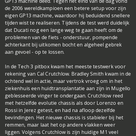
GP13 machine deed. Tegen het eind van de dag vond
de 2006 wereldkampioen een betere setup voor zijn
eigen GP13 machine, waardoor hij beduidend snellere
tijden wist te realiseren. Tijdens de test werd duidelijk
dat Ducati nog een lange weg te gaan heeft om de
problemen van de fiets - onderstuur, pompende
achterkant bij uitkomen bocht en algeheel gebrek
aan gevoel - op te lossen.
In de Tech 3 pitbox kwam het meeste testwerk voor
rekening van Cal Crutchlow. Bradley Smith kwam in de
ochtend wel in actie, maar vertrok vroeg om in het
ziekenhuis een huidtransplantatie aan zijn in Mugello
geblesseerde vinger te ondergaan. Crutchlow reed
met hetzelfde evolutie chassis als door Lorenzo en
Rossi in Jerez getest, en had na afloop dezelfde
bevindingen. Het nieuwe chassis is stabieler bij het
remmen, maar laat het op andere vlakken weer
liggen. Volgens Crutchlow is zijn huidige M1 veel