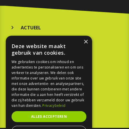
ACTUEEL
MERKEN
×
Deze website maakt
KOOPGIDS
gebruik van cookies.
TESTEN
We gebruiken cookies om inhoud en
advertenties te personaliseren en om ons
verkeer te analyseren. We delen ook
SPORT
informatie over uw gebruik van onze site
met onze advertentie- en analysepartners,
die deze kunnen combineren met andere
REPORTAGE
informatie die u aan hen heeft verstrekt of
die zij hebben verzameld door uw gebruik
TOUREN
van hun diensten.
Privacybeleid
NIEUWSBRIEF
ALLES ACCEPTEREN