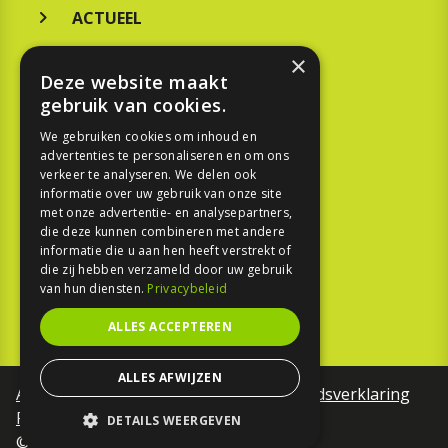
ACTUEEL
MERKEN
×
Deze website maakt
KOOPGIDS
gebruik van cookies.
TESTEN
We gebruiken cookies om inhoud en
advertenties te personaliseren en om ons
verkeer te analyseren. We delen ook
SPORT
informatie over uw gebruik van onze site
met onze advertentie- en analysepartners,
die deze kunnen combineren met andere
REPORTAGE
informatie die u aan hen heeft verstrekt of
die zij hebben verzameld door uw gebruik
TOUREN
van hun diensten.
Privacybeleid
NIEUWSBRIEF
ALLES ACCEPTEREN
ALLES AFWIJZEN
Algemene voorwaarden
Toegankelijkheidsverklaring
Privacy Policy
DETAILS WEERGEVEN
©Motorfreaks 2026